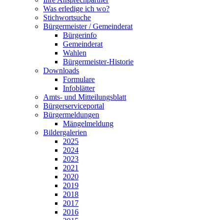
Was erledige ich wo?
Stichwortsuche
Bürgermeister / Gemeinderat
Bürgerinfo
Gemeinderat
Wahlen
Bürgermeister-Historie
Downloads
Formulare
Infoblätter
Amts- und Mitteilungsblatt
Bürgerserviceportal
Bürgermeldungen
Mängelmeldung
Bildergalerien
2025
2024
2023
2021
2020
2019
2018
2017
2016