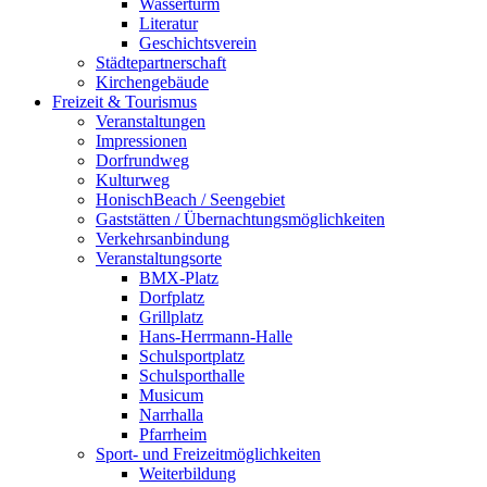
Wasserturm
Literatur
Geschichtsverein
Städtepartnerschaft
Kirchengebäude
Freizeit & Tourismus
Veranstaltungen
Impressionen
Dorfrundweg
Kulturweg
HonischBeach / Seengebiet
Gaststätten / Übernachtungsmöglichkeiten
Verkehrsanbindung
Veranstaltungsorte
BMX-Platz
Dorfplatz
Grillplatz
Hans-Herrmann-Halle
Schulsportplatz
Schulsporthalle
Musicum
Narrhalla
Pfarrheim
Sport- und Freizeitmöglichkeiten
Weiterbildung