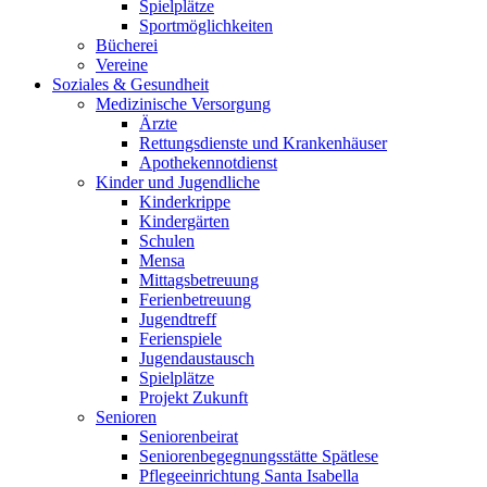
Spielplätze
Sportmöglichkeiten
Bücherei
Vereine
Soziales & Gesundheit
Medizinische Versorgung
Ärzte
Rettungsdienste und Krankenhäuser
Apothekennotdienst
Kinder und Jugendliche
Kinderkrippe
Kindergärten
Schulen
Mensa
Mittagsbetreuung
Ferienbetreuung
Jugendtreff
Ferienspiele
Jugendaustausch
Spielplätze
Projekt Zukunft
Senioren
Seniorenbeirat
Seniorenbegegnungsstätte Spätlese
Pflegeeinrichtung Santa Isabella