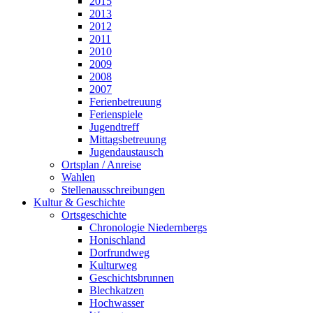
2015
2013
2012
2011
2010
2009
2008
2007
Ferienbetreuung
Ferienspiele
Jugendtreff
Mittagsbetreuung
Jugendaustausch
Ortsplan / Anreise
Wahlen
Stellenausschreibungen
Kultur & Geschichte
Ortsgeschichte
Chronologie Niedernbergs
Honischland
Dorfrundweg
Kulturweg
Geschichtsbrunnen
Blechkatzen
Hochwasser