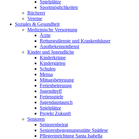
Spielplätze
Sportmöglichkeiten
Bücherei
Vereine
Soziales & Gesundheit
Medizinische Versorgung
Ärzte
Rettungsdienste und Krankenhäuser
Apothekennotdienst
Kinder und Jugendliche
Kinderkrippe
Kindergärten
Schulen
Mensa
Mittagsbetreuung
Ferienbetreuung
Jugendtreff
Ferienspiele
Jugendaustausch
Spielplätze
Projekt Zukunft
Senioren
Seniorenbeirat
Seniorenbegegnungsstätte Spätlese
Pflegeeinrichtung Santa Isabella