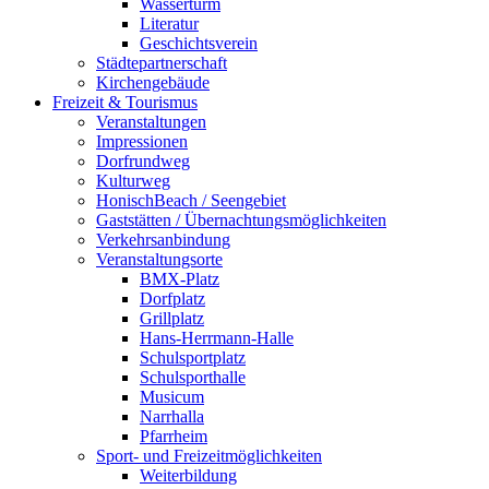
Wasserturm
Literatur
Geschichtsverein
Städtepartnerschaft
Kirchengebäude
Freizeit & Tourismus
Veranstaltungen
Impressionen
Dorfrundweg
Kulturweg
HonischBeach / Seengebiet
Gaststätten / Übernachtungsmöglichkeiten
Verkehrsanbindung
Veranstaltungsorte
BMX-Platz
Dorfplatz
Grillplatz
Hans-Herrmann-Halle
Schulsportplatz
Schulsporthalle
Musicum
Narrhalla
Pfarrheim
Sport- und Freizeitmöglichkeiten
Weiterbildung