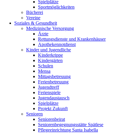
Spielplätze
Sportmöglichkeiten
Bücherei
Vereine
Soziales & Gesundheit
Medizinische Versorgung
Ärzte
Rettungsdienste und Krankenhäuser
Apothekennotdienst
Kinder und Jugendliche
Kinderkrippe
Kindergärten
Schulen
Mensa
Mittagsbetreuung
Ferienbetreuung
Jugendtreff
Ferienspiele
Jugendaustausch
Spielplätze
Projekt Zukunft
Senioren
Seniorenbeirat
Seniorenbegegnungsstätte Spätlese
Pflegeeinrichtung Santa Isabella