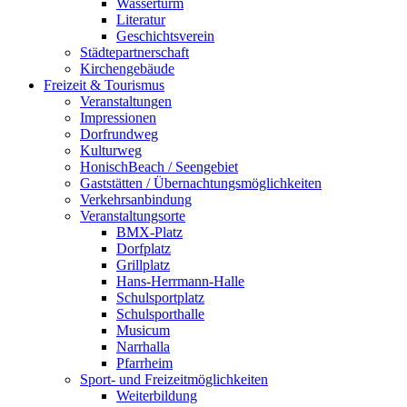
Wasserturm
Literatur
Geschichtsverein
Städtepartnerschaft
Kirchengebäude
Freizeit & Tourismus
Veranstaltungen
Impressionen
Dorfrundweg
Kulturweg
HonischBeach / Seengebiet
Gaststätten / Übernachtungsmöglichkeiten
Verkehrsanbindung
Veranstaltungsorte
BMX-Platz
Dorfplatz
Grillplatz
Hans-Herrmann-Halle
Schulsportplatz
Schulsporthalle
Musicum
Narrhalla
Pfarrheim
Sport- und Freizeitmöglichkeiten
Weiterbildung