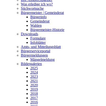
Was erledige ich wo?
Stichwortsuche
Bürgermeister / Gemeinderat
Bürgerinfo
Gemeinderat
Wahlen
Bürgermeister-Historie
Downloads
Formulare
Infoblätter
Amts- und Mitteilungsblatt
Bürgerserviceportal
Bürgermeldungen
Mängelmeldung
Bildergalerien
2025
2024
2023
2021
2020
2019
2018
2017
2016