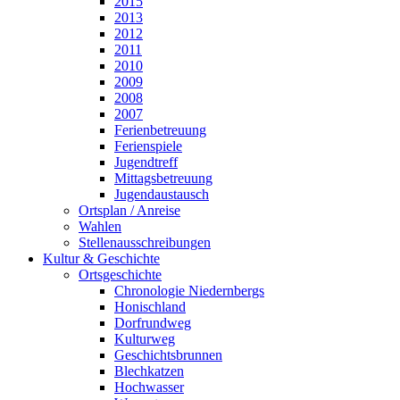
2015
2013
2012
2011
2010
2009
2008
2007
Ferienbetreuung
Ferienspiele
Jugendtreff
Mittagsbetreuung
Jugendaustausch
Ortsplan / Anreise
Wahlen
Stellenausschreibungen
Kultur & Geschichte
Ortsgeschichte
Chronologie Niedernbergs
Honischland
Dorfrundweg
Kulturweg
Geschichtsbrunnen
Blechkatzen
Hochwasser