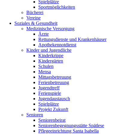
Spielplätze
Sportmöglichkeiten
Bücherei
Vereine
Soziales & Gesundheit
Medizinische Versorgung
Ärzte
Rettungsdienste und Krankenhäuser
Apothekennotdienst
Kinder und Jugendliche
Kinderkrippe
Kindergärten
Schulen
Mensa
Mittagsbetreuung
Ferienbetreuung
Jugendtreff
Ferienspiele
Jugendaustausch
Spielplätze
Projekt Zukunft
Senioren
Seniorenbeirat
Seniorenbegegnungsstätte Spätlese
Pflegeeinrichtung Santa Isabella