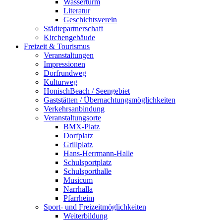
Wasserturm
Literatur
Geschichtsverein
Städtepartnerschaft
Kirchengebäude
Freizeit & Tourismus
Veranstaltungen
Impressionen
Dorfrundweg
Kulturweg
HonischBeach / Seengebiet
Gaststätten / Übernachtungsmöglichkeiten
Verkehrsanbindung
Veranstaltungsorte
BMX-Platz
Dorfplatz
Grillplatz
Hans-Herrmann-Halle
Schulsportplatz
Schulsporthalle
Musicum
Narrhalla
Pfarrheim
Sport- und Freizeitmöglichkeiten
Weiterbildung