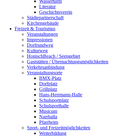
Wasserturm
Literatur
Geschichtsverein
Städtepartnerschaft
Kirchengebäude
Freizeit & Tourismus
Veranstaltungen
Impressionen
Dorfrundweg
Kulturweg
HonischBeach / Seengebiet
Gaststätten / Übernachtungsmöglichkeiten
Verkehrsanbindung
Veranstaltungsorte
BMX-Platz
Dorfplatz
Grillplatz
Hans-Herrmann-Halle
Schulsportplatz
Schulsporthalle
Musicum
Narrhalla
Pfarrheim
Sport- und Freizeitmöglichkeiten
Weiterbildung