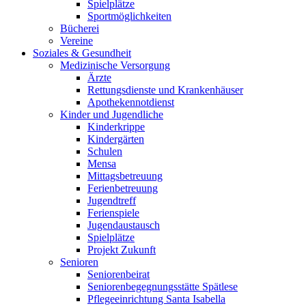
Spielplätze
Sportmöglichkeiten
Bücherei
Vereine
Soziales & Gesundheit
Medizinische Versorgung
Ärzte
Rettungsdienste und Krankenhäuser
Apothekennotdienst
Kinder und Jugendliche
Kinderkrippe
Kindergärten
Schulen
Mensa
Mittagsbetreuung
Ferienbetreuung
Jugendtreff
Ferienspiele
Jugendaustausch
Spielplätze
Projekt Zukunft
Senioren
Seniorenbeirat
Seniorenbegegnungsstätte Spätlese
Pflegeeinrichtung Santa Isabella