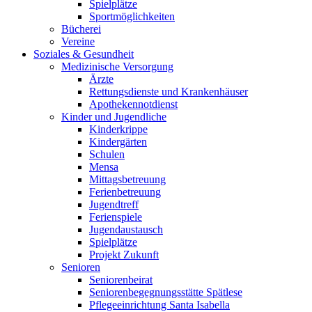
Spielplätze
Sportmöglichkeiten
Bücherei
Vereine
Soziales & Gesundheit
Medizinische Versorgung
Ärzte
Rettungsdienste und Krankenhäuser
Apothekennotdienst
Kinder und Jugendliche
Kinderkrippe
Kindergärten
Schulen
Mensa
Mittagsbetreuung
Ferienbetreuung
Jugendtreff
Ferienspiele
Jugendaustausch
Spielplätze
Projekt Zukunft
Senioren
Seniorenbeirat
Seniorenbegegnungsstätte Spätlese
Pflegeeinrichtung Santa Isabella