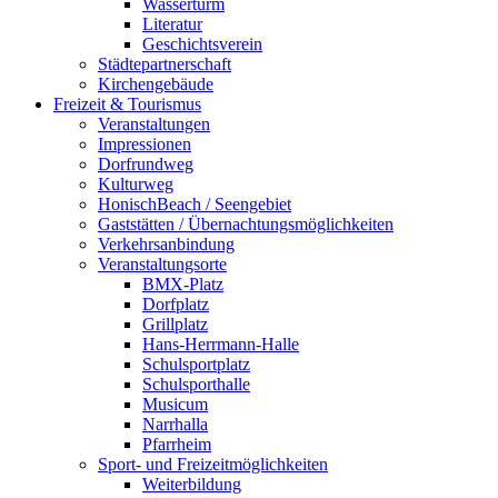
Wasserturm
Literatur
Geschichtsverein
Städtepartnerschaft
Kirchengebäude
Freizeit & Tourismus
Veranstaltungen
Impressionen
Dorfrundweg
Kulturweg
HonischBeach / Seengebiet
Gaststätten / Übernachtungsmöglichkeiten
Verkehrsanbindung
Veranstaltungsorte
BMX-Platz
Dorfplatz
Grillplatz
Hans-Herrmann-Halle
Schulsportplatz
Schulsporthalle
Musicum
Narrhalla
Pfarrheim
Sport- und Freizeitmöglichkeiten
Weiterbildung