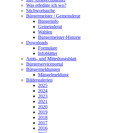
Was erledige ich wo?
Stichwortsuche
Bürgermeister / Gemeinderat
Bürgerinfo
Gemeinderat
Wahlen
Bürgermeister-Historie
Downloads
Formulare
Infoblätter
Amts- und Mitteilungsblatt
Bürgerserviceportal
Bürgermeldungen
Mängelmeldung
Bildergalerien
2025
2024
2023
2021
2020
2019
2018
2017
2016