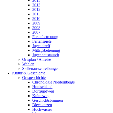
2015
2013
2012
2011
2010
2009
2008
2007
Ferienbetreuung
Ferienspiele
Jugendtreff
Mittagsbetreuung
Jugendaustausch
Ortsplan / Anreise
Wahlen
Stellenausschreibungen
Kultur & Geschichte
Ortsgeschichte
Chronologie Niedernbergs
Honischland
Dorfrundweg
Kulturweg
Geschichtsbrunnen
Blechkatzen
Hochwasser