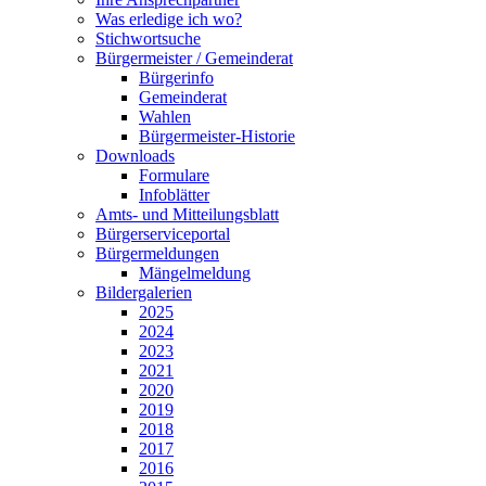
Was erledige ich wo?
Stichwortsuche
Bürgermeister / Gemeinderat
Bürgerinfo
Gemeinderat
Wahlen
Bürgermeister-Historie
Downloads
Formulare
Infoblätter
Amts- und Mitteilungsblatt
Bürgerserviceportal
Bürgermeldungen
Mängelmeldung
Bildergalerien
2025
2024
2023
2021
2020
2019
2018
2017
2016