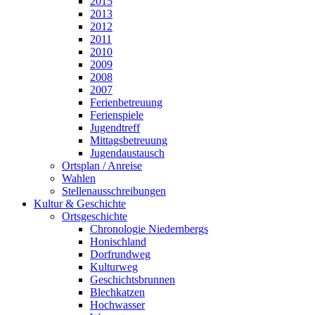
2015
2013
2012
2011
2010
2009
2008
2007
Ferienbetreuung
Ferienspiele
Jugendtreff
Mittagsbetreuung
Jugendaustausch
Ortsplan / Anreise
Wahlen
Stellenausschreibungen
Kultur & Geschichte
Ortsgeschichte
Chronologie Niedernbergs
Honischland
Dorfrundweg
Kulturweg
Geschichtsbrunnen
Blechkatzen
Hochwasser