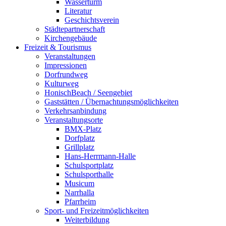
Wasserturm
Literatur
Geschichtsverein
Städtepartnerschaft
Kirchengebäude
Freizeit & Tourismus
Veranstaltungen
Impressionen
Dorfrundweg
Kulturweg
HonischBeach / Seengebiet
Gaststätten / Übernachtungsmöglichkeiten
Verkehrsanbindung
Veranstaltungsorte
BMX-Platz
Dorfplatz
Grillplatz
Hans-Herrmann-Halle
Schulsportplatz
Schulsporthalle
Musicum
Narrhalla
Pfarrheim
Sport- und Freizeitmöglichkeiten
Weiterbildung