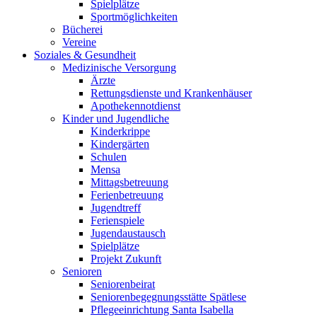
Spielplätze
Sportmöglichkeiten
Bücherei
Vereine
Soziales & Gesundheit
Medizinische Versorgung
Ärzte
Rettungsdienste und Krankenhäuser
Apothekennotdienst
Kinder und Jugendliche
Kinderkrippe
Kindergärten
Schulen
Mensa
Mittagsbetreuung
Ferienbetreuung
Jugendtreff
Ferienspiele
Jugendaustausch
Spielplätze
Projekt Zukunft
Senioren
Seniorenbeirat
Seniorenbegegnungsstätte Spätlese
Pflegeeinrichtung Santa Isabella