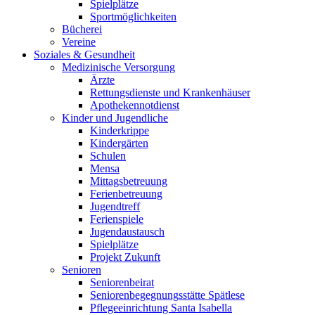
Spielplätze
Sportmöglichkeiten
Bücherei
Vereine
Soziales & Gesundheit
Medizinische Versorgung
Ärzte
Rettungsdienste und Krankenhäuser
Apothekennotdienst
Kinder und Jugendliche
Kinderkrippe
Kindergärten
Schulen
Mensa
Mittagsbetreuung
Ferienbetreuung
Jugendtreff
Ferienspiele
Jugendaustausch
Spielplätze
Projekt Zukunft
Senioren
Seniorenbeirat
Seniorenbegegnungsstätte Spätlese
Pflegeeinrichtung Santa Isabella