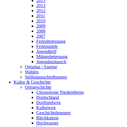
2015
2013
2012
2011
2010
2009
2008
2007
Ferienbetreuung
Ferienspiele
Jugendtreff
Mittagsbetreuung
Jugendaustausch
Ortsplan / Anreise
Wahlen
Stellenausschreibungen
Kultur & Geschichte
Ortsgeschichte
Chronologie Niedernbergs
Honischland
Dorfrundweg
Kulturweg
Geschichtsbrunnen
Blechkatzen
Hochwasser