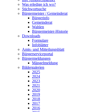
Was erledige ich wo?
Stichwortsuche
Bürgermeister / Gemeinderat
Bürgerinfo
Gemeinderat
Wahlen
Bürgermeister-Historie
Downloads
Formulare
Infoblätter
Amts- und Mitteilungsblatt
Bürgerserviceportal
Bürgermeldungen
Mängelmeldung
Bildergalerien
2025
2024
2023
2021
2020
2019
2018
2017
2016