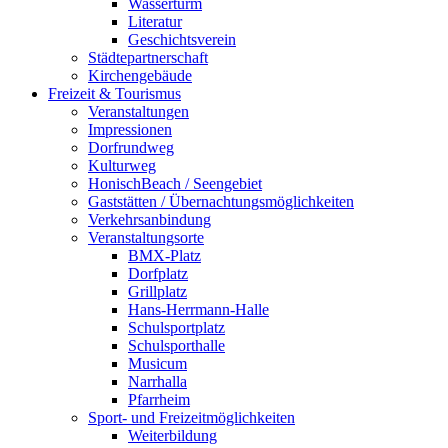
Wasserturm
Literatur
Geschichtsverein
Städtepartnerschaft
Kirchengebäude
Freizeit & Tourismus
Veranstaltungen
Impressionen
Dorfrundweg
Kulturweg
HonischBeach / Seengebiet
Gaststätten / Übernachtungsmöglichkeiten
Verkehrsanbindung
Veranstaltungsorte
BMX-Platz
Dorfplatz
Grillplatz
Hans-Herrmann-Halle
Schulsportplatz
Schulsporthalle
Musicum
Narrhalla
Pfarrheim
Sport- und Freizeitmöglichkeiten
Weiterbildung