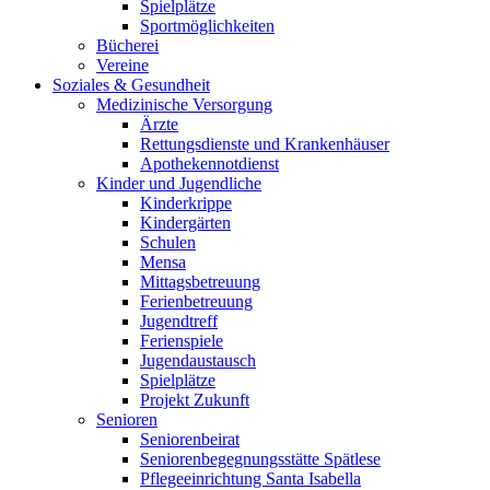
Spielplätze
Sportmöglichkeiten
Bücherei
Vereine
Soziales & Gesundheit
Medizinische Versorgung
Ärzte
Rettungsdienste und Krankenhäuser
Apothekennotdienst
Kinder und Jugendliche
Kinderkrippe
Kindergärten
Schulen
Mensa
Mittagsbetreuung
Ferienbetreuung
Jugendtreff
Ferienspiele
Jugendaustausch
Spielplätze
Projekt Zukunft
Senioren
Seniorenbeirat
Seniorenbegegnungsstätte Spätlese
Pflegeeinrichtung Santa Isabella