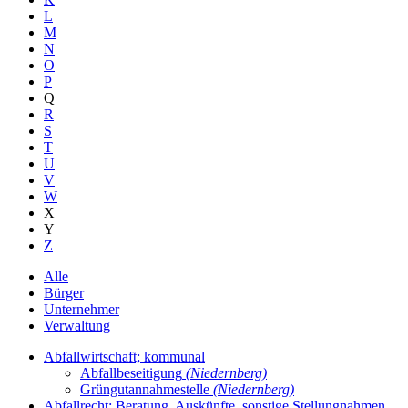
L
M
N
O
P
Q
R
S
T
U
V
W
X
Y
Z
Alle
Bürger
Unternehmer
Verwaltung
Abfallwirtschaft; kommunal
Abfallbeseitigung
(Niedernberg)
Grüngutannahmestelle
(Niedernberg)
Abfallrecht; Beratung, Auskünfte, sonstige Stellungnahmen