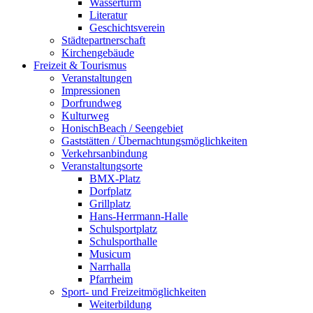
Wasserturm
Literatur
Geschichtsverein
Städtepartnerschaft
Kirchengebäude
Freizeit & Tourismus
Veranstaltungen
Impressionen
Dorfrundweg
Kulturweg
HonischBeach / Seengebiet
Gaststätten / Übernachtungsmöglichkeiten
Verkehrsanbindung
Veranstaltungsorte
BMX-Platz
Dorfplatz
Grillplatz
Hans-Herrmann-Halle
Schulsportplatz
Schulsporthalle
Musicum
Narrhalla
Pfarrheim
Sport- und Freizeitmöglichkeiten
Weiterbildung