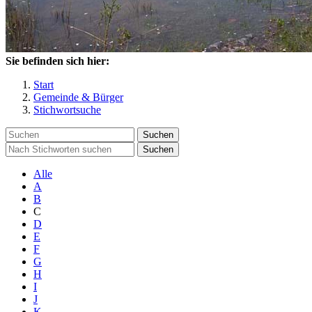
Sie befinden sich hier:
Start
Gemeinde & Bürger
Stichwortsuche
Suchen
Suchen
Alle
A
B
C
D
E
F
G
H
I
J
K