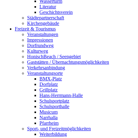
Wasserturm
Literatur
Geschichtsverein
Städtepartnerschaft
Kirchengebäude
Freizeit & Tourismus
Veranstaltungen
Impressionen
Dorfrundweg
Kulturweg
HonischBeach / Seengebiet
Gaststätten / Übernachtungsmöglichkeiten
Verkehrsanbindung
Veranstaltungsorte
BMX-Platz
Dorfplatz
Grillplatz
Hans-Herrmann-Halle
Schulsportplatz
Schulsporthalle
Musicum
Narrhalla
Pfarrheim
Sport- und Freizeitmöglichkeiten
Weiterbildung