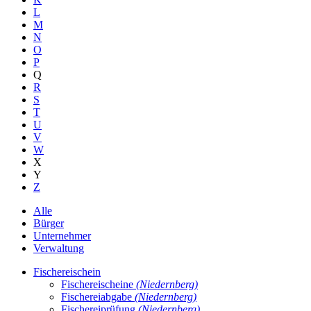
L
M
N
O
P
Q
R
S
T
U
V
W
X
Y
Z
Alle
Bürger
Unternehmer
Verwaltung
Fischereischein
Fischereischeine
(Niedernberg)
Fischereiabgabe
(Niedernberg)
Fischereiprüfung
(Niedernberg)