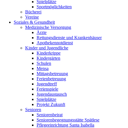
Spielplätze
Sportmöglichkeiten
Bücherei
Vereine
Soziales & Gesundheit
Medizinische Versorgung
Ärzte
Rettungsdienste und Krankenhäuser
Apothekennotdienst
Kinder und Jugendliche
Kinderkrippe
Kindergärten
Schulen
Mensa
Mittagsbetreuung
Ferienbetreuung
Jugendtreff
Ferienspiele
Jugendaustausch
Spielplätze
Projekt Zukunft
Senioren
Seniorenbeirat
Seniorenbegegnungsstätte Spätlese
Pflegeeinrichtung Santa Isabella