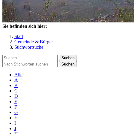
Sie befinden sich hier:
Start
Gemeinde & Bürger
Stichwortsuche
Suchen
Suchen
Alle
A
B
C
D
E
F
G
H
I
J
K