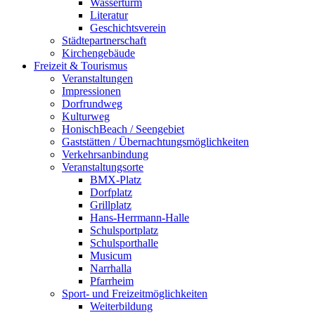
Wasserturm
Literatur
Geschichtsverein
Städtepartnerschaft
Kirchengebäude
Freizeit & Tourismus
Veranstaltungen
Impressionen
Dorfrundweg
Kulturweg
HonischBeach / Seengebiet
Gaststätten / Übernachtungsmöglichkeiten
Verkehrsanbindung
Veranstaltungsorte
BMX-Platz
Dorfplatz
Grillplatz
Hans-Herrmann-Halle
Schulsportplatz
Schulsporthalle
Musicum
Narrhalla
Pfarrheim
Sport- und Freizeitmöglichkeiten
Weiterbildung