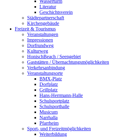
Wasserturm
Literatur
Geschichtsverein
Städtepartnerschaft
Kirchengebäude
Freizeit & Tourismus
Veranstaltungen
Impressionen
Dorfrundweg
Kulturweg
HonischBeach / Seengebiet
Gaststätten / Übernachtungsmöglichkeiten
Verkehrsanbindung
Veranstaltungsorte
BMX-Platz
Dorfplatz
Grillplatz
Hans-Herrmann-Halle
Schulsportplatz
Schulsporthalle
Musicum
Narrhalla
Pfarrheim
Sport- und Freizeitmöglichkeiten
Weiterbildung