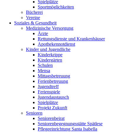
Spielplätze
Sportmöglichkeiten
Bücherei
Vereine
Soziales & Gesundheit
Medizinische Versorgung
Ärzte
Rettungsdienste und Krankenhäuser
Apothekennotdienst
Kinder und Jugendliche
Kinderkrippe
Kindergärten
Schulen
Mensa
Mittagsbetreuung
Ferienbetreuung
Jugendtreff
Ferienspiele
Jugendaustausch
Spielplätze
Projekt Zukunft
Senioren
Seniorenbeirat
Seniorenbegegnungsstätte Spätlese
Pflegeeinrichtung Santa Isabella