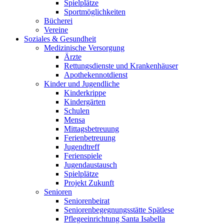
Spielplätze
Sportmöglichkeiten
Bücherei
Vereine
Soziales & Gesundheit
Medizinische Versorgung
Ärzte
Rettungsdienste und Krankenhäuser
Apothekennotdienst
Kinder und Jugendliche
Kinderkrippe
Kindergärten
Schulen
Mensa
Mittagsbetreuung
Ferienbetreuung
Jugendtreff
Ferienspiele
Jugendaustausch
Spielplätze
Projekt Zukunft
Senioren
Seniorenbeirat
Seniorenbegegnungsstätte Spätlese
Pflegeeinrichtung Santa Isabella