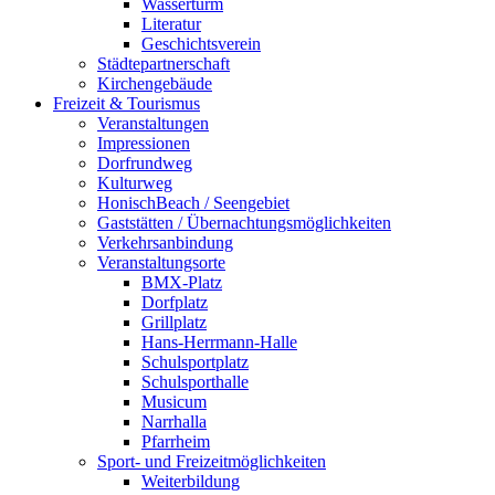
Wasserturm
Literatur
Geschichtsverein
Städtepartnerschaft
Kirchengebäude
Freizeit & Tourismus
Veranstaltungen
Impressionen
Dorfrundweg
Kulturweg
HonischBeach / Seengebiet
Gaststätten / Übernachtungsmöglichkeiten
Verkehrsanbindung
Veranstaltungsorte
BMX-Platz
Dorfplatz
Grillplatz
Hans-Herrmann-Halle
Schulsportplatz
Schulsporthalle
Musicum
Narrhalla
Pfarrheim
Sport- und Freizeitmöglichkeiten
Weiterbildung