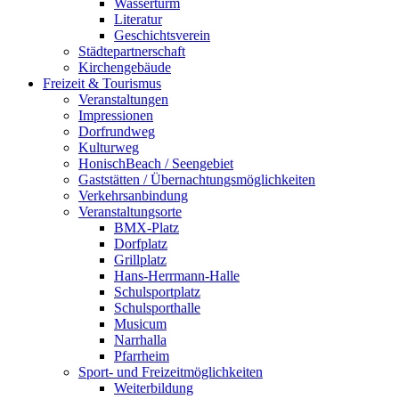
Wasserturm
Literatur
Geschichtsverein
Städtepartnerschaft
Kirchengebäude
Freizeit & Tourismus
Veranstaltungen
Impressionen
Dorfrundweg
Kulturweg
HonischBeach / Seengebiet
Gaststätten / Übernachtungsmöglichkeiten
Verkehrsanbindung
Veranstaltungsorte
BMX-Platz
Dorfplatz
Grillplatz
Hans-Herrmann-Halle
Schulsportplatz
Schulsporthalle
Musicum
Narrhalla
Pfarrheim
Sport- und Freizeitmöglichkeiten
Weiterbildung