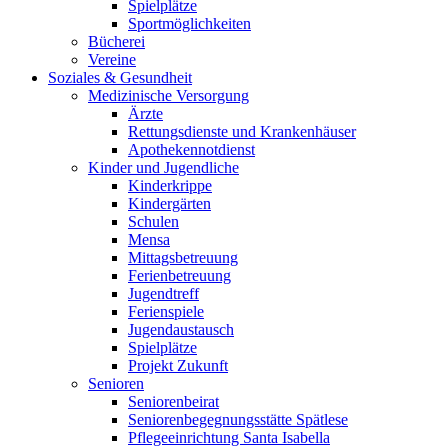
Spielplätze
Sportmöglichkeiten
Bücherei
Vereine
Soziales & Gesundheit
Medizinische Versorgung
Ärzte
Rettungsdienste und Krankenhäuser
Apothekennotdienst
Kinder und Jugendliche
Kinderkrippe
Kindergärten
Schulen
Mensa
Mittagsbetreuung
Ferienbetreuung
Jugendtreff
Ferienspiele
Jugendaustausch
Spielplätze
Projekt Zukunft
Senioren
Seniorenbeirat
Seniorenbegegnungsstätte Spätlese
Pflegeeinrichtung Santa Isabella