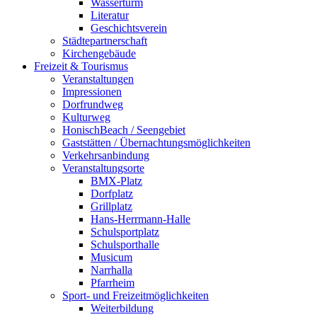
Wasserturm
Literatur
Geschichtsverein
Städtepartnerschaft
Kirchengebäude
Freizeit & Tourismus
Veranstaltungen
Impressionen
Dorfrundweg
Kulturweg
HonischBeach / Seengebiet
Gaststätten / Übernachtungsmöglichkeiten
Verkehrsanbindung
Veranstaltungsorte
BMX-Platz
Dorfplatz
Grillplatz
Hans-Herrmann-Halle
Schulsportplatz
Schulsporthalle
Musicum
Narrhalla
Pfarrheim
Sport- und Freizeitmöglichkeiten
Weiterbildung