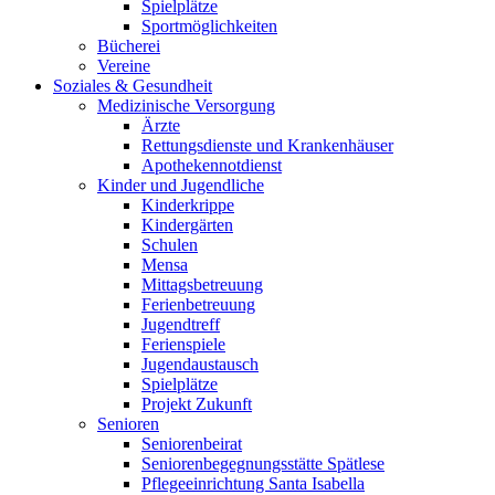
Spielplätze
Sportmöglichkeiten
Bücherei
Vereine
Soziales & Gesundheit
Medizinische Versorgung
Ärzte
Rettungsdienste und Krankenhäuser
Apothekennotdienst
Kinder und Jugendliche
Kinderkrippe
Kindergärten
Schulen
Mensa
Mittagsbetreuung
Ferienbetreuung
Jugendtreff
Ferienspiele
Jugendaustausch
Spielplätze
Projekt Zukunft
Senioren
Seniorenbeirat
Seniorenbegegnungsstätte Spätlese
Pflegeeinrichtung Santa Isabella