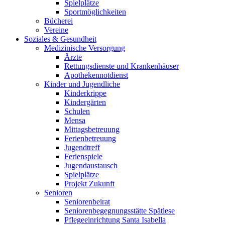
Spielplätze
Sportmöglichkeiten
Bücherei
Vereine
Soziales & Gesundheit
Medizinische Versorgung
Ärzte
Rettungsdienste und Krankenhäuser
Apothekennotdienst
Kinder und Jugendliche
Kinderkrippe
Kindergärten
Schulen
Mensa
Mittagsbetreuung
Ferienbetreuung
Jugendtreff
Ferienspiele
Jugendaustausch
Spielplätze
Projekt Zukunft
Senioren
Seniorenbeirat
Seniorenbegegnungsstätte Spätlese
Pflegeeinrichtung Santa Isabella