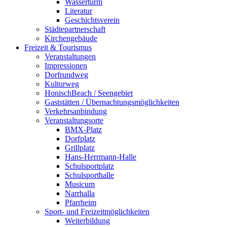
Wasserturm
Literatur
Geschichtsverein
Städtepartnerschaft
Kirchengebäude
Freizeit & Tourismus
Veranstaltungen
Impressionen
Dorfrundweg
Kulturweg
HonischBeach / Seengebiet
Gaststätten / Übernachtungsmöglichkeiten
Verkehrsanbindung
Veranstaltungsorte
BMX-Platz
Dorfplatz
Grillplatz
Hans-Herrmann-Halle
Schulsportplatz
Schulsporthalle
Musicum
Narrhalla
Pfarrheim
Sport- und Freizeitmöglichkeiten
Weiterbildung