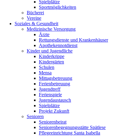
Spielplätze
Sportmöglichkeiten
Bücherei
Vereine
Soziales & Gesundheit
Medizinische Versorgung
Ärzte
Rettungsdienste und Krankenhäuser
Apothekennotdienst
Kinder und Jugendliche
Kinderkrippe
Kindergärten
Schulen
Mensa
Mittagsbetreuung
Ferienbetreuung
Jugendtreff
Ferienspiele
Jugendaustausch
Spielplätze
Projekt Zukunft
Senioren
Seniorenbeirat
Seniorenbegegnungsstätte Spätlese
Pflegeeinrichtung Santa Isabella