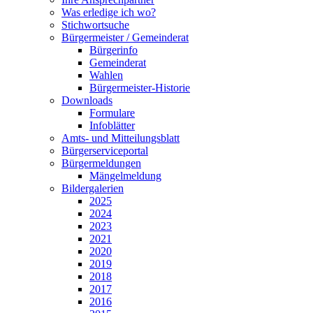
Was erledige ich wo?
Stichwortsuche
Bürgermeister / Gemeinderat
Bürgerinfo
Gemeinderat
Wahlen
Bürgermeister-Historie
Downloads
Formulare
Infoblätter
Amts- und Mitteilungsblatt
Bürgerserviceportal
Bürgermeldungen
Mängelmeldung
Bildergalerien
2025
2024
2023
2021
2020
2019
2018
2017
2016