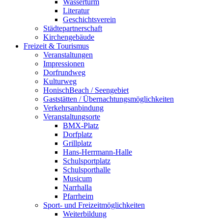
Wasserturm
Literatur
Geschichtsverein
Städtepartnerschaft
Kirchengebäude
Freizeit & Tourismus
Veranstaltungen
Impressionen
Dorfrundweg
Kulturweg
HonischBeach / Seengebiet
Gaststätten / Übernachtungsmöglichkeiten
Verkehrsanbindung
Veranstaltungsorte
BMX-Platz
Dorfplatz
Grillplatz
Hans-Herrmann-Halle
Schulsportplatz
Schulsporthalle
Musicum
Narrhalla
Pfarrheim
Sport- und Freizeitmöglichkeiten
Weiterbildung