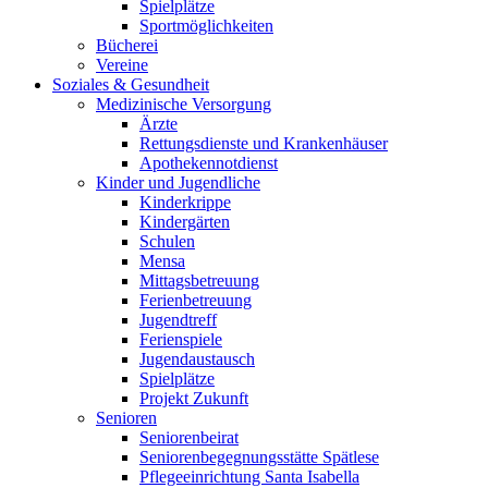
Spielplätze
Sportmöglichkeiten
Bücherei
Vereine
Soziales & Gesundheit
Medizinische Versorgung
Ärzte
Rettungsdienste und Krankenhäuser
Apothekennotdienst
Kinder und Jugendliche
Kinderkrippe
Kindergärten
Schulen
Mensa
Mittagsbetreuung
Ferienbetreuung
Jugendtreff
Ferienspiele
Jugendaustausch
Spielplätze
Projekt Zukunft
Senioren
Seniorenbeirat
Seniorenbegegnungsstätte Spätlese
Pflegeeinrichtung Santa Isabella