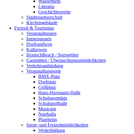
Wasserturm
Literatur
Geschichtsverein
Städtepartnerschaft
Kirchengebäude
Freizeit & Tourismus
Veranstaltungen
Impressionen
Dorfrundweg
Kulturweg
HonischBeach / Seengebiet
Gaststätten / Übernachtungsmöglichkeiten
Verkehrsanbindung
Veranstaltungsorte
BMX-Platz
Dorfplatz
Grillplatz
Hans-Herrmann-Halle
Schulsportplatz
Schulsporthalle
Musicum
Narrhalla
Pfarrheim
Sport- und Freizeitmöglichkeiten
Weiterbildung