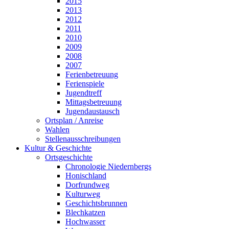
2015
2013
2012
2011
2010
2009
2008
2007
Ferienbetreuung
Ferienspiele
Jugendtreff
Mittagsbetreuung
Jugendaustausch
Ortsplan / Anreise
Wahlen
Stellenausschreibungen
Kultur & Geschichte
Ortsgeschichte
Chronologie Niedernbergs
Honischland
Dorfrundweg
Kulturweg
Geschichtsbrunnen
Blechkatzen
Hochwasser