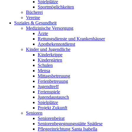
Spielplätze
Sportmöglichkeiten
Bücherei
Vereine
Soziales & Gesundheit
Medizinische Versorgung
Ärzte
Rettungsdienste und Krankenhäuser
Apothekennotdienst
Kinder und Jugendliche
Kinderkrippe
Kindergärten
Schulen
Mensa
Mittagsbetreuung
Ferienbetreuung
Jugendtreff
Ferienspiele
Jugendaustausch
Spielplätze
Projekt Zukunft
Senioren
Seniorenbeirat
Seniorenbegegnungsstätte Spätlese
Pflegeeinrichtung Santa Isabella