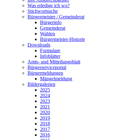
Was erledige ich wo?
Stichwortsuche
Bürgermeister / Gemeinderat
Bürgerinfo
Gemeinderat
Wahlen
Bürgermeister-Historie
Downloads
Formulare
Infoblätter
Amts- und Mitteilungsblatt
Bürgerserviceportal
Bürgermeldungen
Mängelmeldung
Bildergalerien
2025
2024
2023
2021
2020
2019
2018
2017
2016