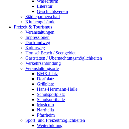
Wasserturm
Literatur
Geschichtsverein
Städtepartnerschaft
Kirchengebäude
Freizeit & Tourismus
Veranstaltungen
Impressionen
Dorfrundweg
Kulturweg
HonischBeach / Seengebiet
Gaststätten / Übernachtungsmöglichkeiten
Verkehrsanbindung
Veranstaltungsorte
BMX-Platz
Dorfplatz
Grillplatz
Hans-Herrmann-Halle
Schulsportplatz
Schulsporthalle
Musicum
Narrhalla
Pfarrheim
Sport- und Freizeitmöglichkeiten
Weiterbildung