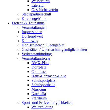
Wasserturm
Literatur
Geschichtsverein
Städtepartnerschaft
Kirchengebäude
Freizeit & Tourismus
Veranstaltungen
Impressionen
Dorfrundweg
Kulturweg
HonischBeach / Seengebiet
Gaststätten / Übernachtungsmöglichkeiten
Verkehrsanbindung
Veranstaltungsorte
BMX-Platz
Dorfplatz
Grillplatz
Hans-Herrmann-Halle
Schulsportplatz
Schulsporthalle
Musicum
Narrhalla
Pfarrheim
Sport- und Freizeitmöglichkeiten
Weiterbildung