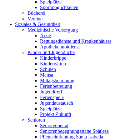
Spielplätze
Sportmöglichkeiten
Bücherei
Vereine
Soziales & Gesundheit
Medizinische Versorgung
Ärzte
Rettungsdienste und Krankenhäuser
Apothekennotdienst
Kinder und Jugendliche
Kinderkrippe
Kindergärten
Schulen
Mensa
Mittagsbetreuung
Ferienbetreuung
Jugendtreff
Ferienspiele
Jugendaustausch
Spielplätze
Projekt Zukunft
Senioren
Seniorenbeirat
Seniorenbegegnungsstätte Spätlese
Pflegeeinrichtung Santa Isabella