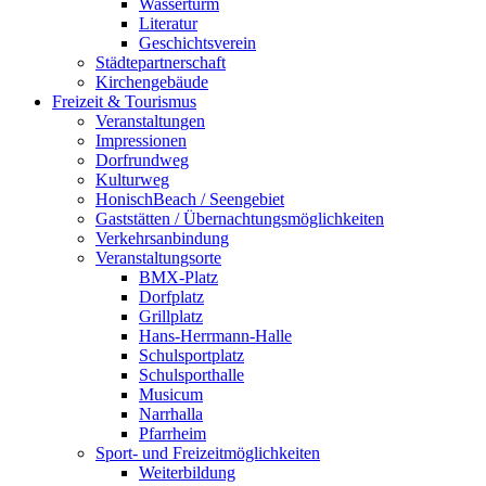
Wasserturm
Literatur
Geschichtsverein
Städtepartnerschaft
Kirchengebäude
Freizeit & Tourismus
Veranstaltungen
Impressionen
Dorfrundweg
Kulturweg
HonischBeach / Seengebiet
Gaststätten / Übernachtungsmöglichkeiten
Verkehrsanbindung
Veranstaltungsorte
BMX-Platz
Dorfplatz
Grillplatz
Hans-Herrmann-Halle
Schulsportplatz
Schulsporthalle
Musicum
Narrhalla
Pfarrheim
Sport- und Freizeitmöglichkeiten
Weiterbildung