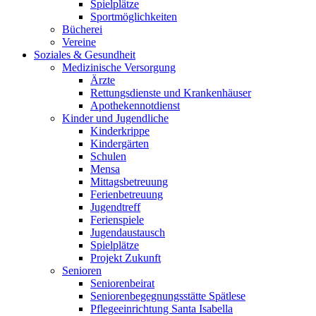
Spielplätze
Sportmöglichkeiten
Bücherei
Vereine
Soziales & Gesundheit
Medizinische Versorgung
Ärzte
Rettungsdienste und Krankenhäuser
Apothekennotdienst
Kinder und Jugendliche
Kinderkrippe
Kindergärten
Schulen
Mensa
Mittagsbetreuung
Ferienbetreuung
Jugendtreff
Ferienspiele
Jugendaustausch
Spielplätze
Projekt Zukunft
Senioren
Seniorenbeirat
Seniorenbegegnungsstätte Spätlese
Pflegeeinrichtung Santa Isabella