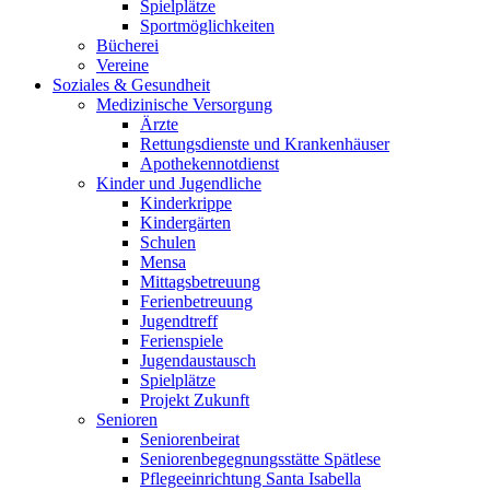
Spielplätze
Sportmöglichkeiten
Bücherei
Vereine
Soziales & Gesundheit
Medizinische Versorgung
Ärzte
Rettungsdienste und Krankenhäuser
Apothekennotdienst
Kinder und Jugendliche
Kinderkrippe
Kindergärten
Schulen
Mensa
Mittagsbetreuung
Ferienbetreuung
Jugendtreff
Ferienspiele
Jugendaustausch
Spielplätze
Projekt Zukunft
Senioren
Seniorenbeirat
Seniorenbegegnungsstätte Spätlese
Pflegeeinrichtung Santa Isabella