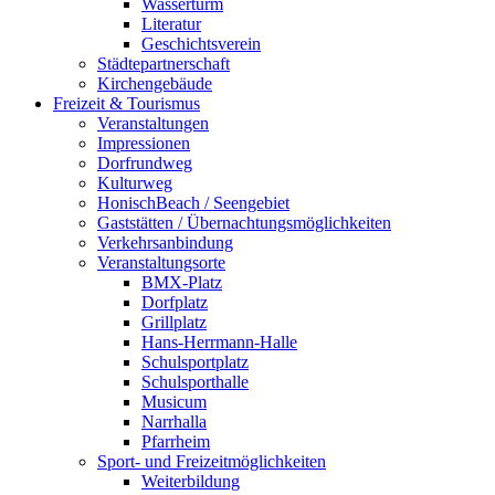
Wasserturm
Literatur
Geschichtsverein
Städtepartnerschaft
Kirchengebäude
Freizeit & Tourismus
Veranstaltungen
Impressionen
Dorfrundweg
Kulturweg
HonischBeach / Seengebiet
Gaststätten / Übernachtungsmöglichkeiten
Verkehrsanbindung
Veranstaltungsorte
BMX-Platz
Dorfplatz
Grillplatz
Hans-Herrmann-Halle
Schulsportplatz
Schulsporthalle
Musicum
Narrhalla
Pfarrheim
Sport- und Freizeitmöglichkeiten
Weiterbildung