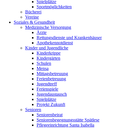
Spielplätze
Sportmöglichkeiten
Bücherei
Vereine
Soziales & Gesundheit
Medizinische Versorgung
Ärzte
Rettungsdienste und Krankenhäuser
Apothekennotdienst
Kinder und Jugendliche
Kinderkrippe
Kindergärten
Schulen
Mensa
Mittagsbetreuung
Ferienbetreuung
Jugendtreff
Ferienspiele
Jugendaustausch
Spielplätze
Projekt Zukunft
Senioren
Seniorenbeirat
Seniorenbegegnungsstätte Spätlese
Pflegeeinrichtung Santa Isabella