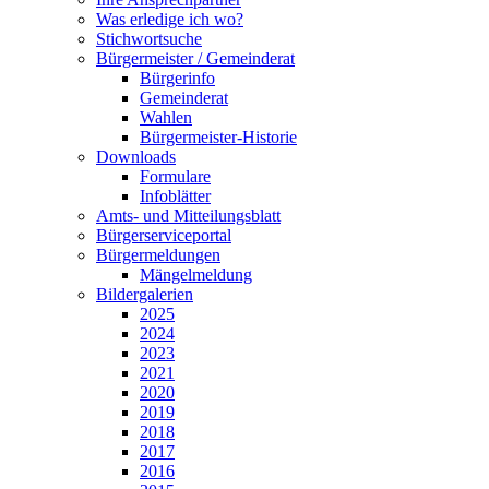
Was erledige ich wo?
Stichwortsuche
Bürgermeister / Gemeinderat
Bürgerinfo
Gemeinderat
Wahlen
Bürgermeister-Historie
Downloads
Formulare
Infoblätter
Amts- und Mitteilungsblatt
Bürgerserviceportal
Bürgermeldungen
Mängelmeldung
Bildergalerien
2025
2024
2023
2021
2020
2019
2018
2017
2016