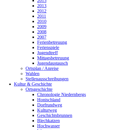
2015
2013
2012
2011
2010
2009
2008
2007
Ferienbetreuung
Ferienspiele
Jugendtreff
Mittagsbetreuung
Jugendaustausch
Ortsplan / Anreise
Wahlen
Stellenausschreibungen
Kultur & Geschichte
Ortsgeschichte
Chronologie Niedernbergs
Honischland
Dorfrundweg
Kulturweg
Geschichtsbrunnen
Blechkatzen
Hochwasser