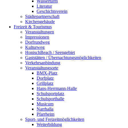
Wasserturm
Literatur
Geschichtsverein
Städtepartnerschaft
Kirchengebäude
Freizeit & Tourismus
Veranstaltungen
Impressionen
Dorfrundweg
Kulturweg
HonischBeach / Seengebiet
Gaststätten / Übernachtungsmöglichkeiten
Verkehrsanbindung
Veranstaltungsorte
BMX-Platz
Dorfplatz
Grillplatz
Hans-Herrmann-Halle
Schulsportplatz
Schulsporthalle
Musicum
Narrhalla
Pfarrheim
Sport- und Freizeitmöglichkeiten
Weiterbildung