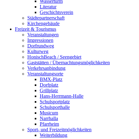
Wasserturm
Literatur
Geschichtsverein
Städtepartnerschaft
Kirchengebäude
Freizeit & Tourismus
Veranstaltungen
Impressionen
Dorfrundweg
Kulturweg
HonischBeach / Seengebiet
Gaststätten / Übernachtungsmöglichkeiten
Verkehrsanbindung
Veranstaltungsorte
BMX-Platz
Dorfplatz
Grillplatz
Hans-Herrmann-Halle
Schulsportplatz
Schulsporthalle
Musicum
Narrhalla
Pfarrheim
Sport- und Freizeitmöglichkeiten
Weiterbildung