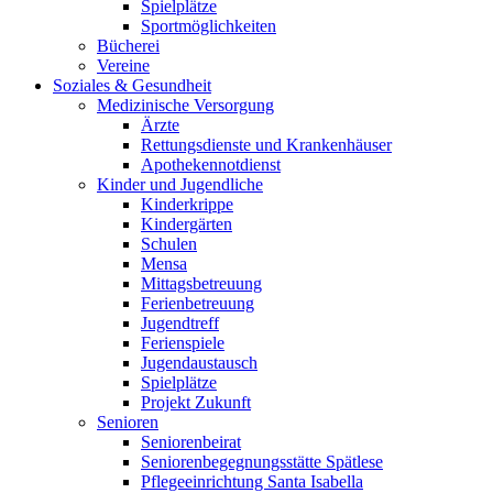
Spielplätze
Sportmöglichkeiten
Bücherei
Vereine
Soziales & Gesundheit
Medizinische Versorgung
Ärzte
Rettungsdienste und Krankenhäuser
Apothekennotdienst
Kinder und Jugendliche
Kinderkrippe
Kindergärten
Schulen
Mensa
Mittagsbetreuung
Ferienbetreuung
Jugendtreff
Ferienspiele
Jugendaustausch
Spielplätze
Projekt Zukunft
Senioren
Seniorenbeirat
Seniorenbegegnungsstätte Spätlese
Pflegeeinrichtung Santa Isabella