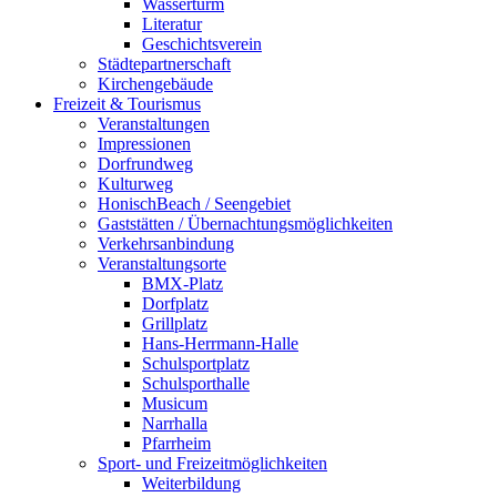
Wasserturm
Literatur
Geschichtsverein
Städtepartnerschaft
Kirchengebäude
Freizeit & Tourismus
Veranstaltungen
Impressionen
Dorfrundweg
Kulturweg
HonischBeach / Seengebiet
Gaststätten / Übernachtungsmöglichkeiten
Verkehrsanbindung
Veranstaltungsorte
BMX-Platz
Dorfplatz
Grillplatz
Hans-Herrmann-Halle
Schulsportplatz
Schulsporthalle
Musicum
Narrhalla
Pfarrheim
Sport- und Freizeitmöglichkeiten
Weiterbildung