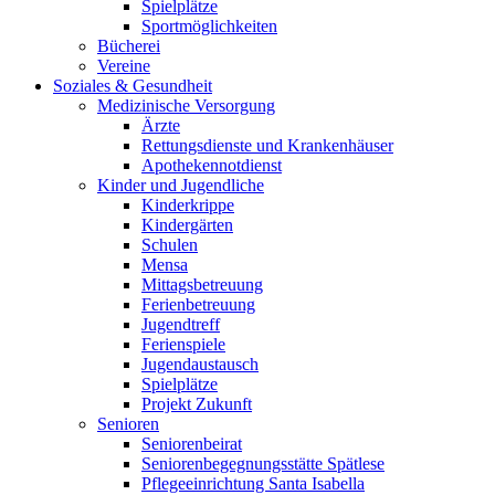
Spielplätze
Sportmöglichkeiten
Bücherei
Vereine
Soziales & Gesundheit
Medizinische Versorgung
Ärzte
Rettungsdienste und Krankenhäuser
Apothekennotdienst
Kinder und Jugendliche
Kinderkrippe
Kindergärten
Schulen
Mensa
Mittagsbetreuung
Ferienbetreuung
Jugendtreff
Ferienspiele
Jugendaustausch
Spielplätze
Projekt Zukunft
Senioren
Seniorenbeirat
Seniorenbegegnungsstätte Spätlese
Pflegeeinrichtung Santa Isabella