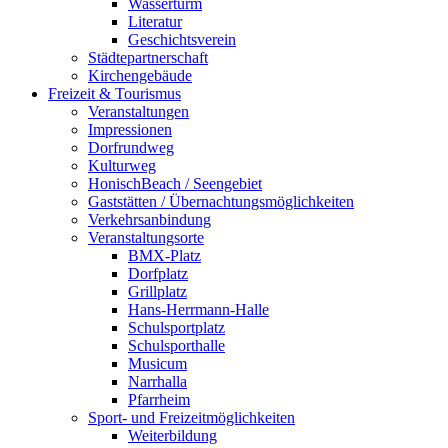
Wasserturm
Literatur
Geschichtsverein
Städtepartnerschaft
Kirchengebäude
Freizeit & Tourismus
Veranstaltungen
Impressionen
Dorfrundweg
Kulturweg
HonischBeach / Seengebiet
Gaststätten / Übernachtungsmöglichkeiten
Verkehrsanbindung
Veranstaltungsorte
BMX-Platz
Dorfplatz
Grillplatz
Hans-Herrmann-Halle
Schulsportplatz
Schulsporthalle
Musicum
Narrhalla
Pfarrheim
Sport- und Freizeitmöglichkeiten
Weiterbildung