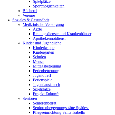
Spielplätze
Sportmöglichkeiten
Bücherei
Vereine
Soziales & Gesundheit
Medizinische Versorgung
Ärzte
Rettungsdienste und Krankenhäuser
Apothekennotdienst
Kinder und Jugendliche
Kinderkrippe
Kindergärten
Schulen
Mensa
Mittagsbetreuung
Ferienbetreuung
Jugendtreff
Ferienspiele
Jugendaustausch
Spielplätze
Projekt Zukunft
Senioren
Seniorenbeirat
Seniorenbegegnungsstätte Spätlese
Pflegeeinrichtung Santa Isabella