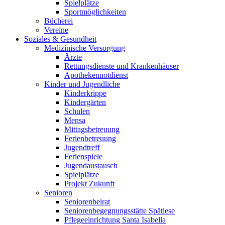
Spielplätze
Sportmöglichkeiten
Bücherei
Vereine
Soziales & Gesundheit
Medizinische Versorgung
Ärzte
Rettungsdienste und Krankenhäuser
Apothekennotdienst
Kinder und Jugendliche
Kinderkrippe
Kindergärten
Schulen
Mensa
Mittagsbetreuung
Ferienbetreuung
Jugendtreff
Ferienspiele
Jugendaustausch
Spielplätze
Projekt Zukunft
Senioren
Seniorenbeirat
Seniorenbegegnungsstätte Spätlese
Pflegeeinrichtung Santa Isabella