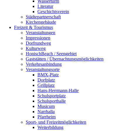
Wasserturm
Literatur
Geschichtsverein
Städtepartnerschaft
Kirchengebäude
Freizeit & Tourismus
Veranstaltungen
Impressionen
Dorfrundweg
Kulturweg
HonischBeach / Seengebiet
Gaststätten / Übernachtungsmöglichkeiten
Verkehrsanbindung
Veranstaltungsorte
BMX-Platz
Dorfplatz
Grillplatz
Hans-Herrmann-Halle
Schulsportplatz
Schulsporthalle
Musicum
Narrhalla
Pfarrheim
Sport- und Freizeitmöglichkeiten
Weiterbildung