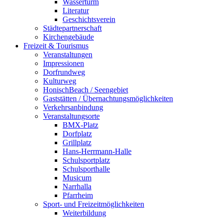
Wasserturm
Literatur
Geschichtsverein
Städtepartnerschaft
Kirchengebäude
Freizeit & Tourismus
Veranstaltungen
Impressionen
Dorfrundweg
Kulturweg
HonischBeach / Seengebiet
Gaststätten / Übernachtungsmöglichkeiten
Verkehrsanbindung
Veranstaltungsorte
BMX-Platz
Dorfplatz
Grillplatz
Hans-Herrmann-Halle
Schulsportplatz
Schulsporthalle
Musicum
Narrhalla
Pfarrheim
Sport- und Freizeitmöglichkeiten
Weiterbildung