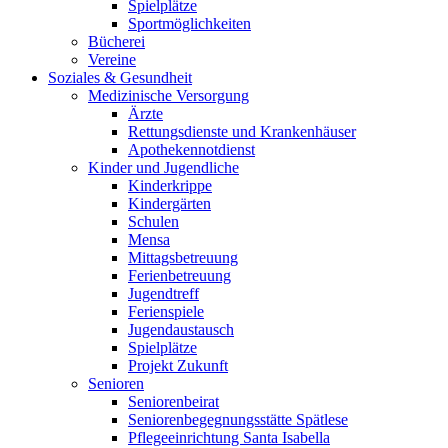
Spielplätze
Sportmöglichkeiten
Bücherei
Vereine
Soziales & Gesundheit
Medizinische Versorgung
Ärzte
Rettungsdienste und Krankenhäuser
Apothekennotdienst
Kinder und Jugendliche
Kinderkrippe
Kindergärten
Schulen
Mensa
Mittagsbetreuung
Ferienbetreuung
Jugendtreff
Ferienspiele
Jugendaustausch
Spielplätze
Projekt Zukunft
Senioren
Seniorenbeirat
Seniorenbegegnungsstätte Spätlese
Pflegeeinrichtung Santa Isabella