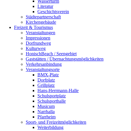
Wasserturm
Literatur
Geschichtsverein
Städtepartnerschaft
Kirchengebäude
Freizeit & Tourismus
Veranstaltungen
Impressionen
Dorfrundweg
Kulturweg
HonischBeach / Seengebiet
Gaststätten / Übernachtungsmöglichkeiten
Verkehrsanbindung
Veranstaltungsorte
BMX-Platz
Dorfplatz
Grillplatz
Hans-Herrmann-Halle
Schulsportplatz
Schulsporthalle
Musicum
Narrhalla
Pfarrheim
Sport- und Freizeitmöglichkeiten
Weiterbildung