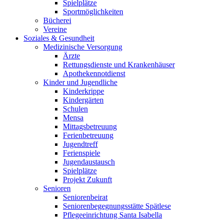
Spielplätze
Sportmöglichkeiten
Bücherei
Vereine
Soziales & Gesundheit
Medizinische Versorgung
Ärzte
Rettungsdienste und Krankenhäuser
Apothekennotdienst
Kinder und Jugendliche
Kinderkrippe
Kindergärten
Schulen
Mensa
Mittagsbetreuung
Ferienbetreuung
Jugendtreff
Ferienspiele
Jugendaustausch
Spielplätze
Projekt Zukunft
Senioren
Seniorenbeirat
Seniorenbegegnungsstätte Spätlese
Pflegeeinrichtung Santa Isabella