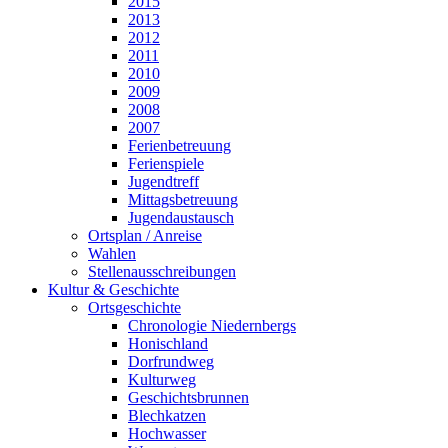
2015
2013
2012
2011
2010
2009
2008
2007
Ferienbetreuung
Ferienspiele
Jugendtreff
Mittagsbetreuung
Jugendaustausch
Ortsplan / Anreise
Wahlen
Stellenausschreibungen
Kultur & Geschichte
Ortsgeschichte
Chronologie Niedernbergs
Honischland
Dorfrundweg
Kulturweg
Geschichtsbrunnen
Blechkatzen
Hochwasser