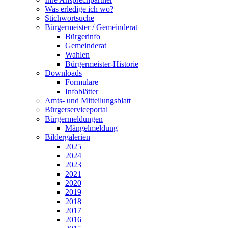
Was erledige ich wo?
Stichwortsuche
Bürgermeister / Gemeinderat
Bürgerinfo
Gemeinderat
Wahlen
Bürgermeister-Historie
Downloads
Formulare
Infoblätter
Amts- und Mitteilungsblatt
Bürgerserviceportal
Bürgermeldungen
Mängelmeldung
Bildergalerien
2025
2024
2023
2021
2020
2019
2018
2017
2016