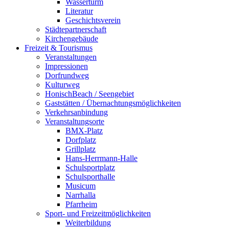
Wasserturm
Literatur
Geschichtsverein
Städtepartnerschaft
Kirchengebäude
Freizeit & Tourismus
Veranstaltungen
Impressionen
Dorfrundweg
Kulturweg
HonischBeach / Seengebiet
Gaststätten / Übernachtungsmöglichkeiten
Verkehrsanbindung
Veranstaltungsorte
BMX-Platz
Dorfplatz
Grillplatz
Hans-Herrmann-Halle
Schulsportplatz
Schulsporthalle
Musicum
Narrhalla
Pfarrheim
Sport- und Freizeitmöglichkeiten
Weiterbildung