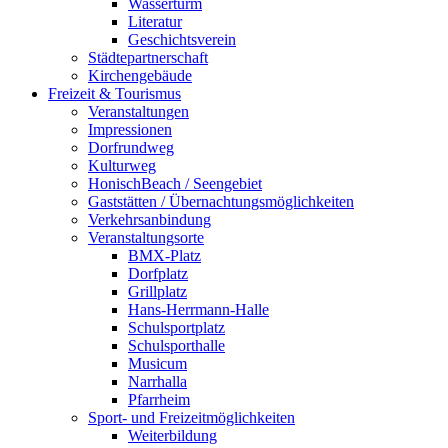
Wasserturm
Literatur
Geschichtsverein
Städtepartnerschaft
Kirchengebäude
Freizeit & Tourismus
Veranstaltungen
Impressionen
Dorfrundweg
Kulturweg
HonischBeach / Seengebiet
Gaststätten / Übernachtungsmöglichkeiten
Verkehrsanbindung
Veranstaltungsorte
BMX-Platz
Dorfplatz
Grillplatz
Hans-Herrmann-Halle
Schulsportplatz
Schulsporthalle
Musicum
Narrhalla
Pfarrheim
Sport- und Freizeitmöglichkeiten
Weiterbildung