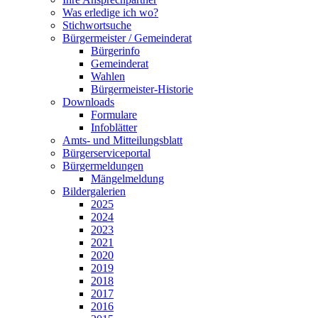
Was erledige ich wo?
Stichwortsuche
Bürgermeister / Gemeinderat
Bürgerinfo
Gemeinderat
Wahlen
Bürgermeister-Historie
Downloads
Formulare
Infoblätter
Amts- und Mitteilungsblatt
Bürgerserviceportal
Bürgermeldungen
Mängelmeldung
Bildergalerien
2025
2024
2023
2021
2020
2019
2018
2017
2016