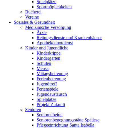
Spielplätze
Sportmöglichkeiten
Bücherei
Vereine
Soziales & Gesundheit
Medizinische Versorgung
Ärzte
Rettungsdienste und Krankenhäuser
Apothekennotdienst
Kinder und Jugendliche
Kinderkrippe
Kindergärten
Schulen
Mensa
Mittagsbetreuung
Ferienbetreuung
Jugendtreff
Ferienspiele
Jugendaustausch
Spielplätze
Projekt Zukunft
Senioren
Seniorenbeirat
Seniorenbegegnungsstätte Spätlese
Pflegeeinrichtung Santa Isabella