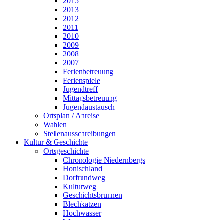
2015
2013
2012
2011
2010
2009
2008
2007
Ferienbetreuung
Ferienspiele
Jugendtreff
Mittagsbetreuung
Jugendaustausch
Ortsplan / Anreise
Wahlen
Stellenausschreibungen
Kultur & Geschichte
Ortsgeschichte
Chronologie Niedernbergs
Honischland
Dorfrundweg
Kulturweg
Geschichtsbrunnen
Blechkatzen
Hochwasser