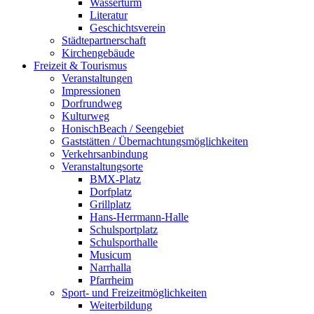
Wasserturm
Literatur
Geschichtsverein
Städtepartnerschaft
Kirchengebäude
Freizeit & Tourismus
Veranstaltungen
Impressionen
Dorfrundweg
Kulturweg
HonischBeach / Seengebiet
Gaststätten / Übernachtungsmöglichkeiten
Verkehrsanbindung
Veranstaltungsorte
BMX-Platz
Dorfplatz
Grillplatz
Hans-Herrmann-Halle
Schulsportplatz
Schulsporthalle
Musicum
Narrhalla
Pfarrheim
Sport- und Freizeitmöglichkeiten
Weiterbildung