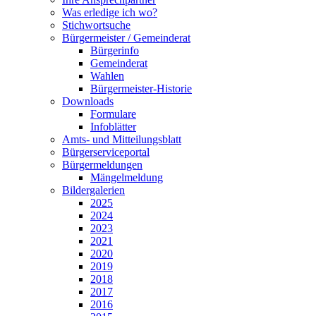
Was erledige ich wo?
Stichwortsuche
Bürgermeister / Gemeinderat
Bürgerinfo
Gemeinderat
Wahlen
Bürgermeister-Historie
Downloads
Formulare
Infoblätter
Amts- und Mitteilungsblatt
Bürgerserviceportal
Bürgermeldungen
Mängelmeldung
Bildergalerien
2025
2024
2023
2021
2020
2019
2018
2017
2016