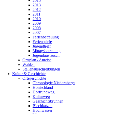
2015
2013
2012
2011
2010
2009
2008
2007
Ferienbetreuung
Ferienspiele
Jugendtreff
Mittagsbetreuung
Jugendaustausch
Ortsplan / Anreise
Wahlen
Stellenausschreibungen
Kultur & Geschichte
Ortsgeschichte
Chronologie Niedernbergs
Honischland
Dorfrundweg
Kulturweg
Geschichtsbrunnen
Blechkatzen
Hochwasser