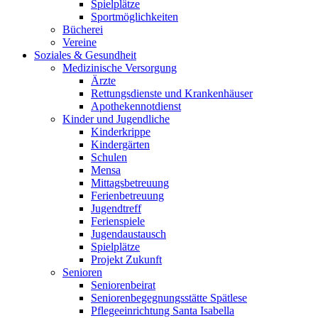
Spielplätze
Sportmöglichkeiten
Bücherei
Vereine
Soziales & Gesundheit
Medizinische Versorgung
Ärzte
Rettungsdienste und Krankenhäuser
Apothekennotdienst
Kinder und Jugendliche
Kinderkrippe
Kindergärten
Schulen
Mensa
Mittagsbetreuung
Ferienbetreuung
Jugendtreff
Ferienspiele
Jugendaustausch
Spielplätze
Projekt Zukunft
Senioren
Seniorenbeirat
Seniorenbegegnungsstätte Spätlese
Pflegeeinrichtung Santa Isabella