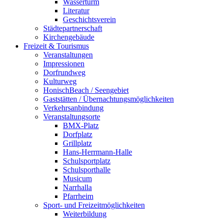
Wasserturm
Literatur
Geschichtsverein
Städtepartnerschaft
Kirchengebäude
Freizeit & Tourismus
Veranstaltungen
Impressionen
Dorfrundweg
Kulturweg
HonischBeach / Seengebiet
Gaststätten / Übernachtungsmöglichkeiten
Verkehrsanbindung
Veranstaltungsorte
BMX-Platz
Dorfplatz
Grillplatz
Hans-Herrmann-Halle
Schulsportplatz
Schulsporthalle
Musicum
Narrhalla
Pfarrheim
Sport- und Freizeitmöglichkeiten
Weiterbildung