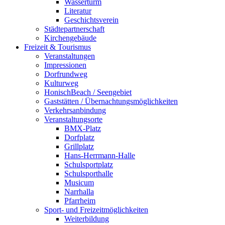
Wasserturm
Literatur
Geschichtsverein
Städtepartnerschaft
Kirchengebäude
Freizeit & Tourismus
Veranstaltungen
Impressionen
Dorfrundweg
Kulturweg
HonischBeach / Seengebiet
Gaststätten / Übernachtungsmöglichkeiten
Verkehrsanbindung
Veranstaltungsorte
BMX-Platz
Dorfplatz
Grillplatz
Hans-Herrmann-Halle
Schulsportplatz
Schulsporthalle
Musicum
Narrhalla
Pfarrheim
Sport- und Freizeitmöglichkeiten
Weiterbildung