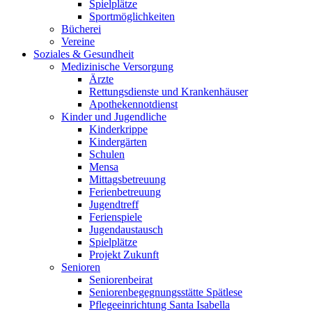
Spielplätze
Sportmöglichkeiten
Bücherei
Vereine
Soziales & Gesundheit
Medizinische Versorgung
Ärzte
Rettungsdienste und Krankenhäuser
Apothekennotdienst
Kinder und Jugendliche
Kinderkrippe
Kindergärten
Schulen
Mensa
Mittagsbetreuung
Ferienbetreuung
Jugendtreff
Ferienspiele
Jugendaustausch
Spielplätze
Projekt Zukunft
Senioren
Seniorenbeirat
Seniorenbegegnungsstätte Spätlese
Pflegeeinrichtung Santa Isabella