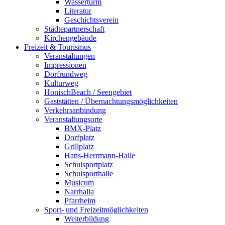
Wasserturm
Literatur
Geschichtsverein
Städtepartnerschaft
Kirchengebäude
Freizeit & Tourismus
Veranstaltungen
Impressionen
Dorfrundweg
Kulturweg
HonischBeach / Seengebiet
Gaststätten / Übernachtungsmöglichkeiten
Verkehrsanbindung
Veranstaltungsorte
BMX-Platz
Dorfplatz
Grillplatz
Hans-Herrmann-Halle
Schulsportplatz
Schulsporthalle
Musicum
Narrhalla
Pfarrheim
Sport- und Freizeitmöglichkeiten
Weiterbildung