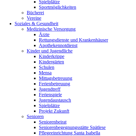
Spielplätze
Sportmöglichkeiten
Bücherei
Vereine
Soziales & Gesundheit
Medizinische Versorgung
Ärzte
Rettungsdienste und Krankenhäuser
Apothekennotdienst
Kinder und Jugendliche
Kinderkrippe
Kindergärten
Schulen
Mensa
Mittagsbetreuung
Ferienbetreuung
Jugendtreff
Ferienspiele
Jugendaustausch
Spielplätze
Projekt Zukunft
Senioren
Seniorenbeirat
Seniorenbegegnungsstätte Spätlese
Pflegeeinrichtung Santa Isabella