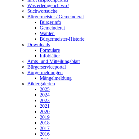
Was erledige ich wo?
Stichwortsuche
Bürgermeister / Gemeinderat
Bürgerinfo
Gemeinderat
Wahlen
Bürgermeister-Historie
Downloads
Formulare
Infoblätter
Amts- und Mitteilungsblatt
Bürgerserviceportal
Bürgermeldungen
Mängelmeldung
Bildergalerien
2025
2024
2023
2021
2020
2019
2018
2017
2016