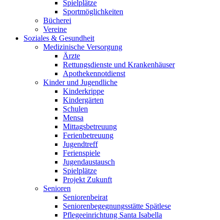
Spielplätze
Sportmöglichkeiten
Bücherei
Vereine
Soziales & Gesundheit
Medizinische Versorgung
Ärzte
Rettungsdienste und Krankenhäuser
Apothekennotdienst
Kinder und Jugendliche
Kinderkrippe
Kindergärten
Schulen
Mensa
Mittagsbetreuung
Ferienbetreuung
Jugendtreff
Ferienspiele
Jugendaustausch
Spielplätze
Projekt Zukunft
Senioren
Seniorenbeirat
Seniorenbegegnungsstätte Spätlese
Pflegeeinrichtung Santa Isabella