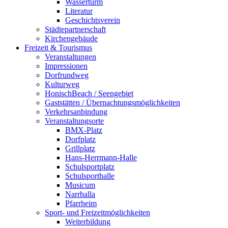
Wasserturm
Literatur
Geschichtsverein
Städtepartnerschaft
Kirchengebäude
Freizeit & Tourismus
Veranstaltungen
Impressionen
Dorfrundweg
Kulturweg
HonischBeach / Seengebiet
Gaststätten / Übernachtungsmöglichkeiten
Verkehrsanbindung
Veranstaltungsorte
BMX-Platz
Dorfplatz
Grillplatz
Hans-Herrmann-Halle
Schulsportplatz
Schulsporthalle
Musicum
Narrhalla
Pfarrheim
Sport- und Freizeitmöglichkeiten
Weiterbildung