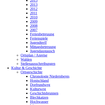
2015
2013
2012
2011
2010
2009
2008
2007
Ferienbetreuung
Ferienspiele
Jugendtreff
Mittagsbetreuung
Jugendaustausch
Ortsplan / Anreise
Wahlen
Stellenausschreibungen
Kultur & Geschichte
Ortsgeschichte
Chronologie Niedernbergs
Honischland
Dorfrundweg
Kulturweg
Geschichtsbrunnen
Blechkatzen
Hochwasser