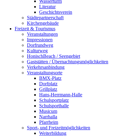
Wasserturm
Literatur
Geschichtsverein
Städtepartnerschaft
Kirchengebäude
Freizeit & Tourismus
Veranstaltungen
Impressionen
Dorfrundweg
Kulturweg
HonischBeach / Seengebiet
Gaststätten / Übernachtungsmöglichkeiten
Verkehrsanbindung
Veranstaltungsorte
BMX-Platz
Dorfplatz
Grillplatz
Hans-Herrmann-Halle
Schulsportplatz
Schulsporthalle
Musicum
Narrhalla
Pfarrheim
Sport- und Freizeitmöglichkeiten
Weiterbildung