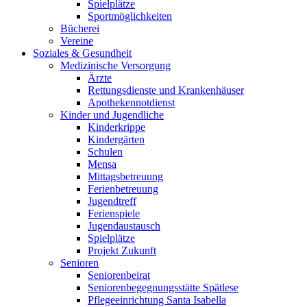
Spielplätze
Sportmöglichkeiten
Bücherei
Vereine
Soziales & Gesundheit
Medizinische Versorgung
Ärzte
Rettungsdienste und Krankenhäuser
Apothekennotdienst
Kinder und Jugendliche
Kinderkrippe
Kindergärten
Schulen
Mensa
Mittagsbetreuung
Ferienbetreuung
Jugendtreff
Ferienspiele
Jugendaustausch
Spielplätze
Projekt Zukunft
Senioren
Seniorenbeirat
Seniorenbegegnungsstätte Spätlese
Pflegeeinrichtung Santa Isabella