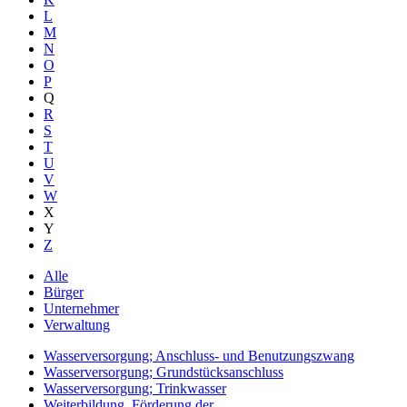
L
M
N
O
P
Q
R
S
T
U
V
W
X
Y
Z
Alle
Bürger
Unternehmer
Verwaltung
Wasserversorgung; Anschluss- und Benutzungszwang
Wasserversorgung; Grundstücksanschluss
Wasserversorgung; Trinkwasser
Weiterbildung, Förderung der