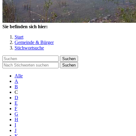
Sie befinden sich hier:
Start
Gemeinde & Bürger
Stichwortsuche
Suchen
Suchen
Alle
A
B
C
D
E
F
G
H
I
J
K