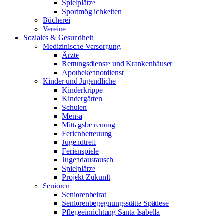
Spielplätze
Sportmöglichkeiten
Bücherei
Vereine
Soziales & Gesundheit
Medizinische Versorgung
Ärzte
Rettungsdienste und Krankenhäuser
Apothekennotdienst
Kinder und Jugendliche
Kinderkrippe
Kindergärten
Schulen
Mensa
Mittagsbetreuung
Ferienbetreuung
Jugendtreff
Ferienspiele
Jugendaustausch
Spielplätze
Projekt Zukunft
Senioren
Seniorenbeirat
Seniorenbegegnungsstätte Spätlese
Pflegeeinrichtung Santa Isabella