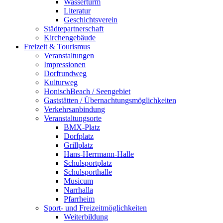
Wasserturm
Literatur
Geschichtsverein
Städtepartnerschaft
Kirchengebäude
Freizeit & Tourismus
Veranstaltungen
Impressionen
Dorfrundweg
Kulturweg
HonischBeach / Seengebiet
Gaststätten / Übernachtungsmöglichkeiten
Verkehrsanbindung
Veranstaltungsorte
BMX-Platz
Dorfplatz
Grillplatz
Hans-Herrmann-Halle
Schulsportplatz
Schulsporthalle
Musicum
Narrhalla
Pfarrheim
Sport- und Freizeitmöglichkeiten
Weiterbildung