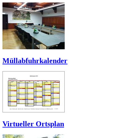
Müllabfuhrkalender
Virtueller Ortsplan