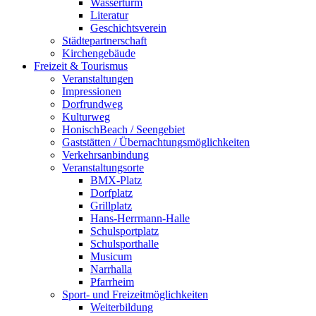
Wasserturm
Literatur
Geschichtsverein
Städtepartnerschaft
Kirchengebäude
Freizeit & Tourismus
Veranstaltungen
Impressionen
Dorfrundweg
Kulturweg
HonischBeach / Seengebiet
Gaststätten / Übernachtungsmöglichkeiten
Verkehrsanbindung
Veranstaltungsorte
BMX-Platz
Dorfplatz
Grillplatz
Hans-Herrmann-Halle
Schulsportplatz
Schulsporthalle
Musicum
Narrhalla
Pfarrheim
Sport- und Freizeitmöglichkeiten
Weiterbildung