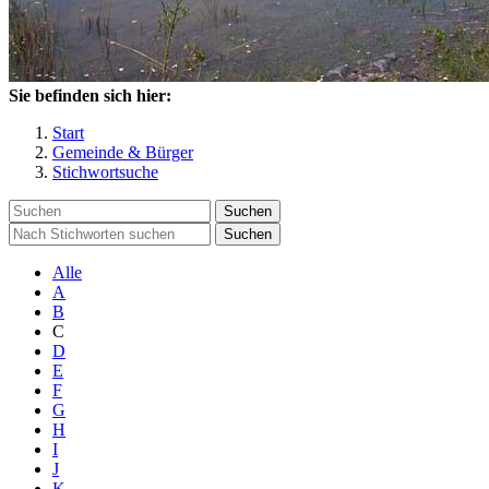
Sie befinden sich hier:
Start
Gemeinde & Bürger
Stichwortsuche
Suchen
Suchen
Alle
A
B
C
D
E
F
G
H
I
J
K