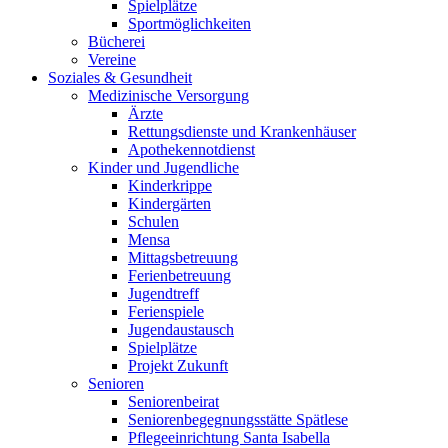
Spielplätze
Sportmöglichkeiten
Bücherei
Vereine
Soziales & Gesundheit
Medizinische Versorgung
Ärzte
Rettungsdienste und Krankenhäuser
Apothekennotdienst
Kinder und Jugendliche
Kinderkrippe
Kindergärten
Schulen
Mensa
Mittagsbetreuung
Ferienbetreuung
Jugendtreff
Ferienspiele
Jugendaustausch
Spielplätze
Projekt Zukunft
Senioren
Seniorenbeirat
Seniorenbegegnungsstätte Spätlese
Pflegeeinrichtung Santa Isabella