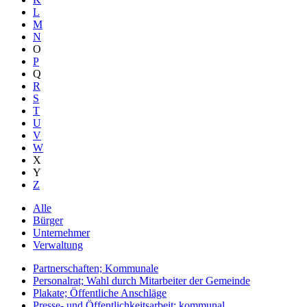
L
M
N
O
P
Q
R
S
T
U
V
W
X
Y
Z
Alle
Bürger
Unternehmer
Verwaltung
Partnerschaften; Kommunale
Personalrat; Wahl durch Mitarbeiter der Gemeinde
Plakate; Öffentliche Anschläge
Presse- und Öffentlichkeitsarbeit; kommunal