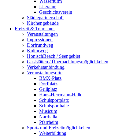
Wasserturm
Literatur
Geschichtsverein
Städtepartnerschaft
Kirchengebäude
Freizeit & Tourismus
Veranstaltungen
Impressionen
Dorfrundweg
Kulturweg
HonischBeach / Seengebiet
Gaststätten / Übernachtungsmöglichkeiten
Verkehrsanbindung
Veranstaltungsorte
BMX-Platz
Dorfplatz
Grillplatz
Hans-Herrmann-Halle
Schulsportplatz
Schulsporthalle
Musicum
Narrhalla
Pfarrheim
Sport- und Freizeitmöglichkeiten
Weiterbildung