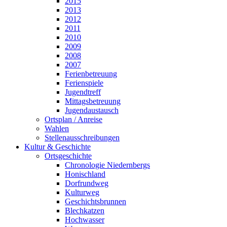
2015
2013
2012
2011
2010
2009
2008
2007
Ferienbetreuung
Ferienspiele
Jugendtreff
Mittagsbetreuung
Jugendaustausch
Ortsplan / Anreise
Wahlen
Stellenausschreibungen
Kultur & Geschichte
Ortsgeschichte
Chronologie Niedernbergs
Honischland
Dorfrundweg
Kulturweg
Geschichtsbrunnen
Blechkatzen
Hochwasser