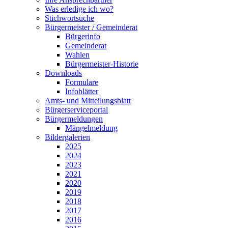
Was erledige ich wo?
Stichwortsuche
Bürgermeister / Gemeinderat
Bürgerinfo
Gemeinderat
Wahlen
Bürgermeister-Historie
Downloads
Formulare
Infoblätter
Amts- und Mitteilungsblatt
Bürgerserviceportal
Bürgermeldungen
Mängelmeldung
Bildergalerien
2025
2024
2023
2021
2020
2019
2018
2017
2016