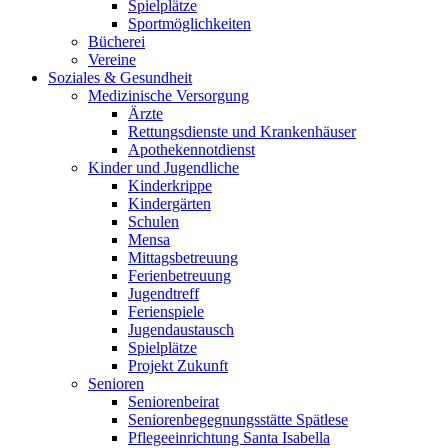
Spielplätze
Sportmöglichkeiten
Bücherei
Vereine
Soziales & Gesundheit
Medizinische Versorgung
Ärzte
Rettungsdienste und Krankenhäuser
Apothekennotdienst
Kinder und Jugendliche
Kinderkrippe
Kindergärten
Schulen
Mensa
Mittagsbetreuung
Ferienbetreuung
Jugendtreff
Ferienspiele
Jugendaustausch
Spielplätze
Projekt Zukunft
Senioren
Seniorenbeirat
Seniorenbegegnungsstätte Spätlese
Pflegeeinrichtung Santa Isabella