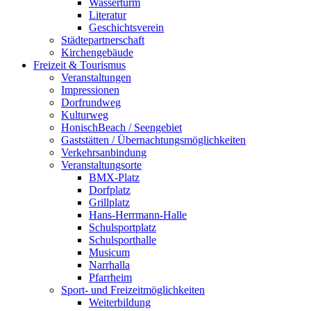
Wasserturm
Literatur
Geschichtsverein
Städtepartnerschaft
Kirchengebäude
Freizeit & Tourismus
Veranstaltungen
Impressionen
Dorfrundweg
Kulturweg
HonischBeach / Seengebiet
Gaststätten / Übernachtungsmöglichkeiten
Verkehrsanbindung
Veranstaltungsorte
BMX-Platz
Dorfplatz
Grillplatz
Hans-Herrmann-Halle
Schulsportplatz
Schulsporthalle
Musicum
Narrhalla
Pfarrheim
Sport- und Freizeitmöglichkeiten
Weiterbildung