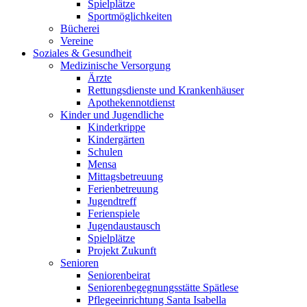
Spielplätze
Sportmöglichkeiten
Bücherei
Vereine
Soziales & Gesundheit
Medizinische Versorgung
Ärzte
Rettungsdienste und Krankenhäuser
Apothekennotdienst
Kinder und Jugendliche
Kinderkrippe
Kindergärten
Schulen
Mensa
Mittagsbetreuung
Ferienbetreuung
Jugendtreff
Ferienspiele
Jugendaustausch
Spielplätze
Projekt Zukunft
Senioren
Seniorenbeirat
Seniorenbegegnungsstätte Spätlese
Pflegeeinrichtung Santa Isabella