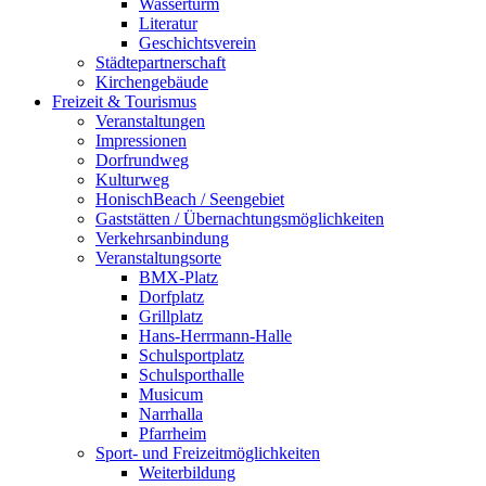
Wasserturm
Literatur
Geschichtsverein
Städtepartnerschaft
Kirchengebäude
Freizeit & Tourismus
Veranstaltungen
Impressionen
Dorfrundweg
Kulturweg
HonischBeach / Seengebiet
Gaststätten / Übernachtungsmöglichkeiten
Verkehrsanbindung
Veranstaltungsorte
BMX-Platz
Dorfplatz
Grillplatz
Hans-Herrmann-Halle
Schulsportplatz
Schulsporthalle
Musicum
Narrhalla
Pfarrheim
Sport- und Freizeitmöglichkeiten
Weiterbildung