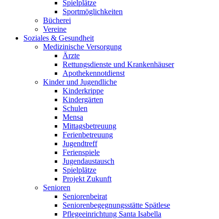
Spielplätze
Sportmöglichkeiten
Bücherei
Vereine
Soziales & Gesundheit
Medizinische Versorgung
Ärzte
Rettungsdienste und Krankenhäuser
Apothekennotdienst
Kinder und Jugendliche
Kinderkrippe
Kindergärten
Schulen
Mensa
Mittagsbetreuung
Ferienbetreuung
Jugendtreff
Ferienspiele
Jugendaustausch
Spielplätze
Projekt Zukunft
Senioren
Seniorenbeirat
Seniorenbegegnungsstätte Spätlese
Pflegeeinrichtung Santa Isabella