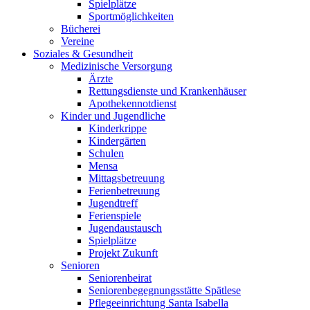
Spielplätze
Sportmöglichkeiten
Bücherei
Vereine
Soziales & Gesundheit
Medizinische Versorgung
Ärzte
Rettungsdienste und Krankenhäuser
Apothekennotdienst
Kinder und Jugendliche
Kinderkrippe
Kindergärten
Schulen
Mensa
Mittagsbetreuung
Ferienbetreuung
Jugendtreff
Ferienspiele
Jugendaustausch
Spielplätze
Projekt Zukunft
Senioren
Seniorenbeirat
Seniorenbegegnungsstätte Spätlese
Pflegeeinrichtung Santa Isabella