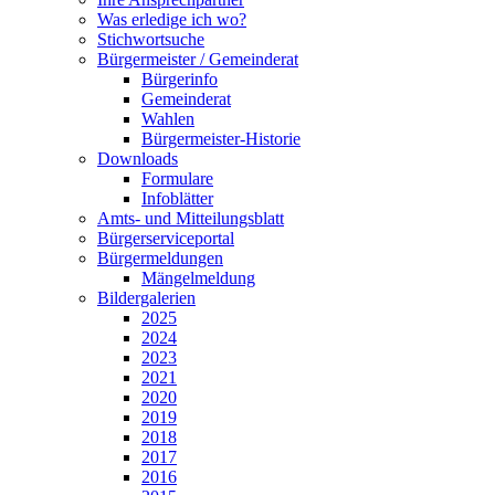
Was erledige ich wo?
Stichwortsuche
Bürgermeister / Gemeinderat
Bürgerinfo
Gemeinderat
Wahlen
Bürgermeister-Historie
Downloads
Formulare
Infoblätter
Amts- und Mitteilungsblatt
Bürgerserviceportal
Bürgermeldungen
Mängelmeldung
Bildergalerien
2025
2024
2023
2021
2020
2019
2018
2017
2016