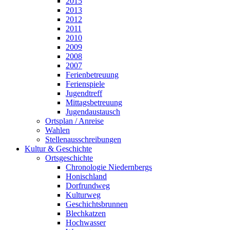
2015
2013
2012
2011
2010
2009
2008
2007
Ferienbetreuung
Ferienspiele
Jugendtreff
Mittagsbetreuung
Jugendaustausch
Ortsplan / Anreise
Wahlen
Stellenausschreibungen
Kultur & Geschichte
Ortsgeschichte
Chronologie Niedernbergs
Honischland
Dorfrundweg
Kulturweg
Geschichtsbrunnen
Blechkatzen
Hochwasser