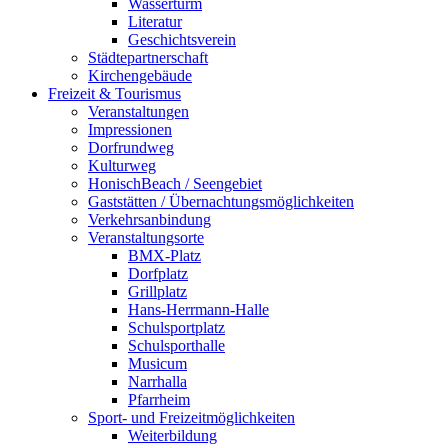
Wasserturm
Literatur
Geschichtsverein
Städtepartnerschaft
Kirchengebäude
Freizeit & Tourismus
Veranstaltungen
Impressionen
Dorfrundweg
Kulturweg
HonischBeach / Seengebiet
Gaststätten / Übernachtungsmöglichkeiten
Verkehrsanbindung
Veranstaltungsorte
BMX-Platz
Dorfplatz
Grillplatz
Hans-Herrmann-Halle
Schulsportplatz
Schulsporthalle
Musicum
Narrhalla
Pfarrheim
Sport- und Freizeitmöglichkeiten
Weiterbildung