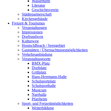
Wasserturm
Literatur
Geschichtsverein
Städtepartnerschaft
Kirchengebäude
Freizeit & Tourismus
Veranstaltungen
Impressionen
Dorfrundweg
Kulturweg
HonischBeach / Seengebiet
Gaststätten / Übernachtungsmöglichkeiten
Verkehrsanbindung
Veranstaltungsorte
BMX-Platz
Dorfplatz
Grillplatz
Hans-Herrmann-Halle
Schulsportplatz
Schulsporthalle
Musicum
Narrhalla
Pfarrheim
Sport- und Freizeitmöglichkeiten
Weiterbildung