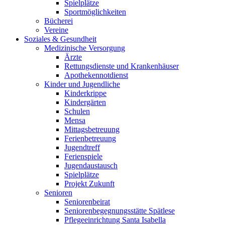
Spielplätze
Sportmöglichkeiten
Bücherei
Vereine
Soziales & Gesundheit
Medizinische Versorgung
Ärzte
Rettungsdienste und Krankenhäuser
Apothekennotdienst
Kinder und Jugendliche
Kinderkrippe
Kindergärten
Schulen
Mensa
Mittagsbetreuung
Ferienbetreuung
Jugendtreff
Ferienspiele
Jugendaustausch
Spielplätze
Projekt Zukunft
Senioren
Seniorenbeirat
Seniorenbegegnungsstätte Spätlese
Pflegeeinrichtung Santa Isabella