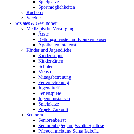
Spielplätze
Sportmöglichkeiten
Bücherei
Vereine
Soziales & Gesundheit
Medizinische Versorgung
Ärzte
Rettungsdienste und Krankenhäuser
Apothekennotdienst
Kinder und Jugendliche
Kinderkrippe
Kindergärten
Schulen
Mensa
Mittagsbetreuung
Ferienbetreuung
Jugendtreff
Ferienspiele
Jugendaustausch
Spielplätze
Projekt Zukunft
Senioren
Seniorenbeirat
Seniorenbegegnungsstätte Spätlese
Pflegeeinrichtung Santa Isabella