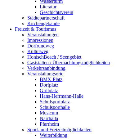
Wasserturm
Literatur
Geschichtsverein
Städtepartnerschaft
Kirchengebäude
Freizeit & Tourismus
Veranstaltungen
Impressionen
Dorfrundweg
Kulturweg
HonischBeach / Seengebiet
Gaststätten / Übernachtungsmöglichkeiten
Verkehrsanbindung
Veranstaltungsorte
BMX-Platz
Dorfplatz
Grillplatz
Hans-Herrmann-Halle
Schulsportplatz
Schulsporthalle
Musicum
Narrhalla
Pfarrheim
Sport- und Freizeitmöglichkeiten
Weiterbildung