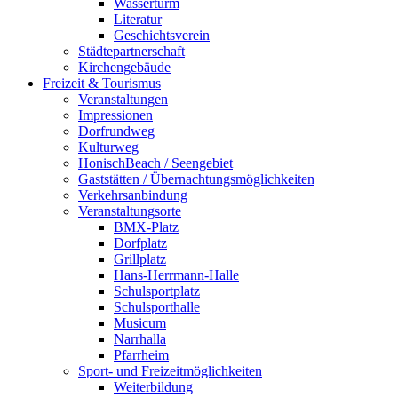
Wasserturm
Literatur
Geschichtsverein
Städtepartnerschaft
Kirchengebäude
Freizeit & Tourismus
Veranstaltungen
Impressionen
Dorfrundweg
Kulturweg
HonischBeach / Seengebiet
Gaststätten / Übernachtungsmöglichkeiten
Verkehrsanbindung
Veranstaltungsorte
BMX-Platz
Dorfplatz
Grillplatz
Hans-Herrmann-Halle
Schulsportplatz
Schulsporthalle
Musicum
Narrhalla
Pfarrheim
Sport- und Freizeitmöglichkeiten
Weiterbildung