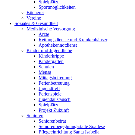
Spielplätze
Sportmöglichkeiten
Bücherei
Vereine
Soziales & Gesundheit
Medizinische Versorgung
Ärzte
Rettungsdienste und Krankenhäuser
Apothekennotdienst
Kinder und Jugendliche
Kinderkrippe
Kindergärten
Schulen
Mensa
Mittagsbetreuung
Ferienbetreuung
Jugendtreff
Ferienspiele
Jugendaustausch
Spielplätze
Projekt Zukunft
Senioren
Seniorenbeirat
Seniorenbegegnungsstätte Spätlese
Pflegeeinrichtung Santa Isabella