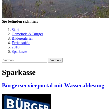
Sie befinden sich hier:
Start
Gemeinde & Bürger
Bildergalerien
Ferienspiele
2010
Sparkasse
Suchen
Sparkasse
Bürgerserviceportal mit Wasserablesung