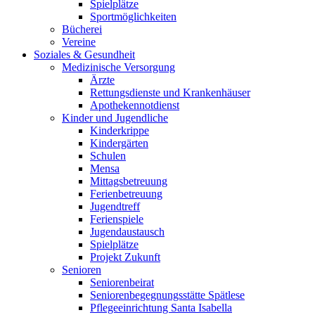
Spielplätze
Sportmöglichkeiten
Bücherei
Vereine
Soziales & Gesundheit
Medizinische Versorgung
Ärzte
Rettungsdienste und Krankenhäuser
Apothekennotdienst
Kinder und Jugendliche
Kinderkrippe
Kindergärten
Schulen
Mensa
Mittagsbetreuung
Ferienbetreuung
Jugendtreff
Ferienspiele
Jugendaustausch
Spielplätze
Projekt Zukunft
Senioren
Seniorenbeirat
Seniorenbegegnungsstätte Spätlese
Pflegeeinrichtung Santa Isabella