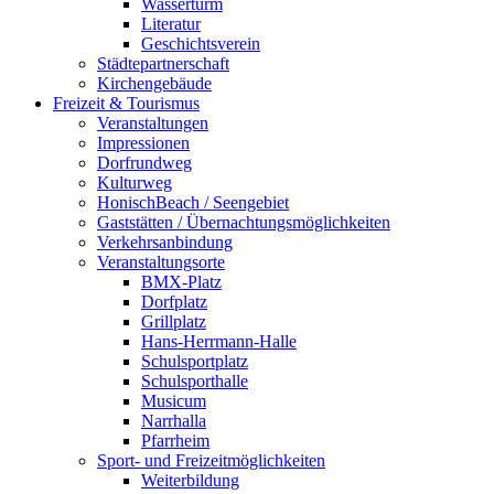
Wasserturm
Literatur
Geschichtsverein
Städtepartnerschaft
Kirchengebäude
Freizeit & Tourismus
Veranstaltungen
Impressionen
Dorfrundweg
Kulturweg
HonischBeach / Seengebiet
Gaststätten / Übernachtungsmöglichkeiten
Verkehrsanbindung
Veranstaltungsorte
BMX-Platz
Dorfplatz
Grillplatz
Hans-Herrmann-Halle
Schulsportplatz
Schulsporthalle
Musicum
Narrhalla
Pfarrheim
Sport- und Freizeitmöglichkeiten
Weiterbildung