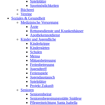
Spielplätze
Sportmöglichkeiten
Bücherei
Vereine
Soziales & Gesundheit
Medizinische Versorgung
Ärzte
Rettungsdienste und Krankenhäuser
Apothekennotdienst
Kinder und Jugendliche
Kinderkrippe
Kindergärten
Schulen
Mensa
Mittagsbetreuung
Ferienbetreuung
Jugendtreff
Ferienspiele
Jugendaustausch
Spielplätze
Projekt Zukunft
Senioren
Seniorenbeirat
Seniorenbegegnungsstätte Spätlese
Pflegeeinrichtung Santa Isabella