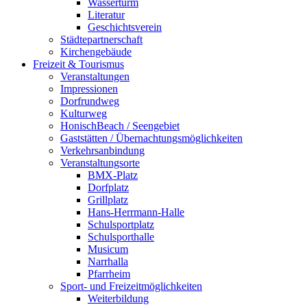
Wasserturm
Literatur
Geschichtsverein
Städtepartnerschaft
Kirchengebäude
Freizeit & Tourismus
Veranstaltungen
Impressionen
Dorfrundweg
Kulturweg
HonischBeach / Seengebiet
Gaststätten / Übernachtungsmöglichkeiten
Verkehrsanbindung
Veranstaltungsorte
BMX-Platz
Dorfplatz
Grillplatz
Hans-Herrmann-Halle
Schulsportplatz
Schulsporthalle
Musicum
Narrhalla
Pfarrheim
Sport- und Freizeitmöglichkeiten
Weiterbildung