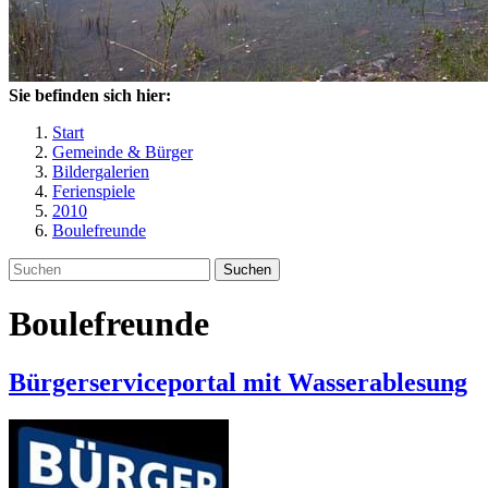
Sie befinden sich hier:
Start
Gemeinde & Bürger
Bildergalerien
Ferienspiele
2010
Boulefreunde
Suchen
Boulefreunde
Bürgerserviceportal mit Wasserablesung