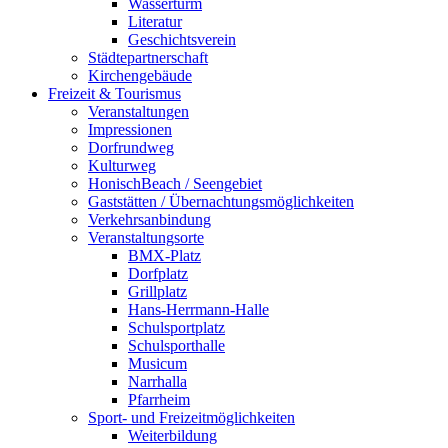
Wasserturm
Literatur
Geschichtsverein
Städtepartnerschaft
Kirchengebäude
Freizeit & Tourismus
Veranstaltungen
Impressionen
Dorfrundweg
Kulturweg
HonischBeach / Seengebiet
Gaststätten / Übernachtungsmöglichkeiten
Verkehrsanbindung
Veranstaltungsorte
BMX-Platz
Dorfplatz
Grillplatz
Hans-Herrmann-Halle
Schulsportplatz
Schulsporthalle
Musicum
Narrhalla
Pfarrheim
Sport- und Freizeitmöglichkeiten
Weiterbildung