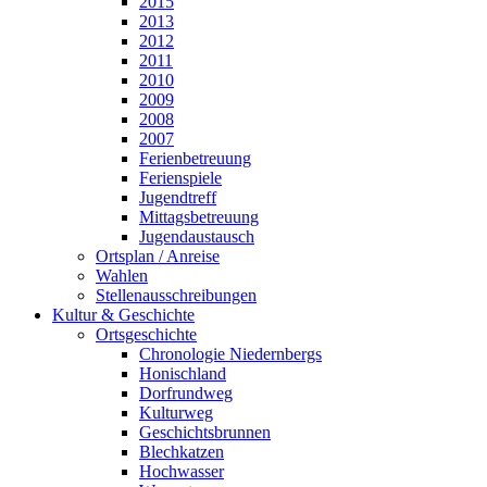
2015
2013
2012
2011
2010
2009
2008
2007
Ferienbetreuung
Ferienspiele
Jugendtreff
Mittagsbetreuung
Jugendaustausch
Ortsplan / Anreise
Wahlen
Stellenausschreibungen
Kultur & Geschichte
Ortsgeschichte
Chronologie Niedernbergs
Honischland
Dorfrundweg
Kulturweg
Geschichtsbrunnen
Blechkatzen
Hochwasser