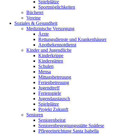
Spielplätze
Sportmöglichkeiten
Bücherei
Vereine
Soziales & Gesundheit
Medizinische Versorgung
Ärzte
Rettungsdienste und Krankenhäuser
Apothekennotdienst
Kinder und Jugendliche
Kinderkrippe
Kindergärten
Schulen
Mensa
Mittagsbetreuung
Ferienbetreuung
Jugendtreff
Ferienspiele
Jugendaustausch
Spielplätze
Projekt Zukunft
Senioren
Seniorenbeirat
Seniorenbegegnungsstätte Spätlese
Pflegeeinrichtung Santa Isabella