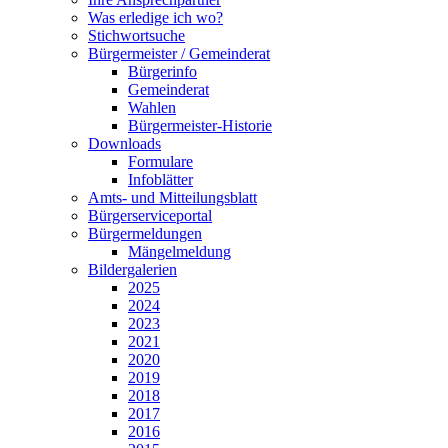
Was erledige ich wo?
Stichwortsuche
Bürgermeister / Gemeinderat
Bürgerinfo
Gemeinderat
Wahlen
Bürgermeister-Historie
Downloads
Formulare
Infoblätter
Amts- und Mitteilungsblatt
Bürgerserviceportal
Bürgermeldungen
Mängelmeldung
Bildergalerien
2025
2024
2023
2021
2020
2019
2018
2017
2016