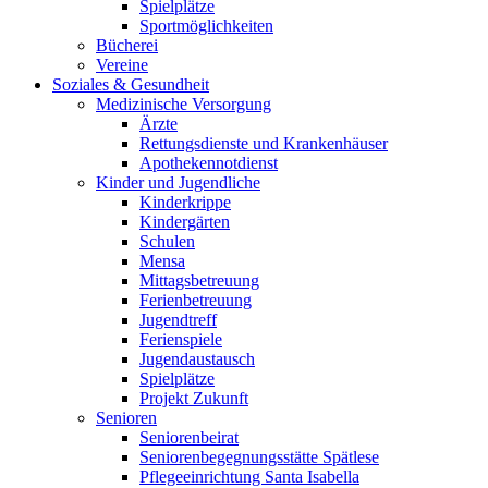
Spielplätze
Sportmöglichkeiten
Bücherei
Vereine
Soziales & Gesundheit
Medizinische Versorgung
Ärzte
Rettungsdienste und Krankenhäuser
Apothekennotdienst
Kinder und Jugendliche
Kinderkrippe
Kindergärten
Schulen
Mensa
Mittagsbetreuung
Ferienbetreuung
Jugendtreff
Ferienspiele
Jugendaustausch
Spielplätze
Projekt Zukunft
Senioren
Seniorenbeirat
Seniorenbegegnungsstätte Spätlese
Pflegeeinrichtung Santa Isabella