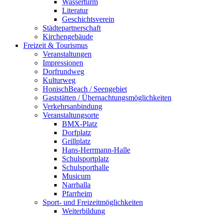
Wasserturm
Literatur
Geschichtsverein
Städtepartnerschaft
Kirchengebäude
Freizeit & Tourismus
Veranstaltungen
Impressionen
Dorfrundweg
Kulturweg
HonischBeach / Seengebiet
Gaststätten / Übernachtungsmöglichkeiten
Verkehrsanbindung
Veranstaltungsorte
BMX-Platz
Dorfplatz
Grillplatz
Hans-Herrmann-Halle
Schulsportplatz
Schulsporthalle
Musicum
Narrhalla
Pfarrheim
Sport- und Freizeitmöglichkeiten
Weiterbildung